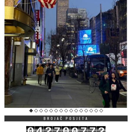
BROJAČ POSJETA
0
4
2
0
7
0
7
7
2