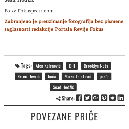
Sead Hodžić
Foto: Fokuspress.com
Zabranjeno je preuzimanje fotografija bez pismene
saglasnosti redakcije Portala Revije Fokus
Tags:
Alen Kolenović
BiH
Brooklyn Nets
Ekrem Jevrić
kuća
Mirza Teletović
pos’o
Sead Hodžić
Share:
POVEZANE PRIČE