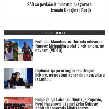
SAD se povlače iz mirovnih pregovora
između Ukrajine i Rusije
POSLEDNJE
Fudbaler Manchester Uniteda oduševio
fanove: Mehaničaru platio reklamom, ne
novcem (VIDEO)
Diplomatija po crnogorski: Uvrijedi
ljekare, pa postani generalna konzulka u
Istanbulu
Hulija Velilja Lakonić, Dimitrije Popović,
Fuad Hasanović i Zejnel Zeka Šabović
dobitnici nagrada Ministarstva