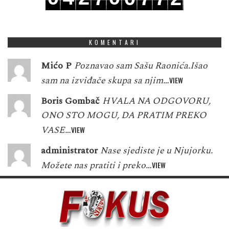
1
5
3
1
8
1
8
8
3
KOMENTARI
Mićo P
Poznavao sam Sašu Raonića.Išao
sam na izviđače skupa sa njim…
VIEW
Boris Gombač
HVALA NA ODGOVORU,
ONO STO MOGU, DA PRATIM PREKO
VASE…
VIEW
administrator
Nase sjediste je u Njujorku.
Možete nas pratiti i preko…
VIEW