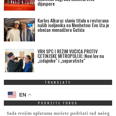
dijaspore
Karlos Alkaraz slavio titulu u restoranu
naših iseljenika na Menhetnu: Evo šta je
obećao menadžeru Gutiću
VRH SPC I REŽIM VUČIĆA PROTIV
CETINJSKE MITROPOLIJE: Novi lov na
„izdajnike” i „separatiste”
TRANSLATE
EN
PODRZITE FOKUS
Sada svojim uplatama možete podržati rad našeg