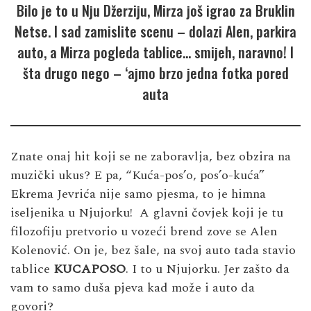
Bilo je to u Nju Džerziju, Mirza još igrao za Bruklin
Netse. I sad zamislite scenu – dolazi Alen, parkira
auto, a Mirza pogleda tablice… smijeh, naravno! I
šta drugo nego – ‘ajmo brzo jedna fotka pored
auta
Znate onaj hit koji se ne zaboravlja, bez obzira na
muzički ukus? E pa, “Kuća-pos’o, pos’o-kuća”
Ekrema Jevrića nije samo pjesma, to je himna
iseljenika u Njujorku! A glavni čovjek koji je tu
filozofiju pretvorio u vozeći brend zove se Alen
Kolenović. On je, bez šale, na svoj auto tada stavio
tablice
KUCAPOSO
. I to u Njujorku. Jer zašto da
vam to samo duša pjeva kad može i auto da
govori?