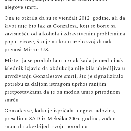
njegove smrti.
Ona je otkrila da su se vjenčali 2012. godine, ali da
život nije bio lak za Gonzalesa, koji se borio sa
zavisnošću od alkohola i zdravstvenim problemima
poput ciroze, što je na kraju uzelo svoj danak,
prenosi Mirror US.
Misterija se produbila u utorak kada je medicinski
islednik izjavio da obdukcija nije bila ubjedljiva u
utvrđivanju Gonzalesove smrti, što je signaliziralo
potrebu za daljom istragom uprkos ranijim
pretpostavkama da je on možda umro prirodnom
smrću.
Gonzales se, kako je ispričala njegova udovica,
preselio u SAD iz Meksika 2005. godine, vođen
snom da obezbijedi svoju porodicu.