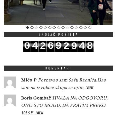
BROJAČ POSJETA
0
4
6
9
8
2
2
9
4
1
5
7
0
9
3
3
0
5
KOMENTARI
Mićo P
Poznavao sam Sašu Raonića.Išao
sam na izviđače skupa sa njim…
VIEW
Boris Gombač
HVALA NA ODGOVORU,
ONO STO MOGU, DA PRATIM PREKO
VASE…
VIEW