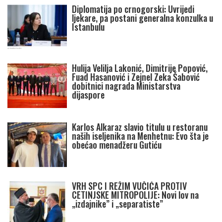
Diplomatija po crnogorski: Uvrijedi
ljekare, pa postani generalna konzulka u
Istanbulu
Hulija Velilja Lakonić, Dimitrije Popović,
Fuad Hasanović i Zejnel Zeka Šabović
dobitnici nagrada Ministarstva
dijaspore
Karlos Alkaraz slavio titulu u restoranu
naših iseljenika na Menhetnu: Evo šta je
obećao menadžeru Gutiću
VRH SPC I REŽIM VUČIĆA PROTIV
CETINJSKE MITROPOLIJE: Novi lov na
„izdajnike” i „separatiste”