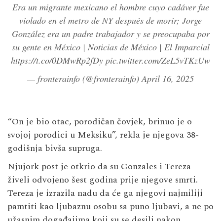
Era un migrante mexicano el hombre cuyo cadáver fue
violado en el metro de NY después de morir; Jorge
González era un padre trabajador y se preocupaba por
su gente en México | Noticias de México | El Imparcial
https://t.co/0DMwRp2fDy
pic.twitter.com/ZeL5vTKzUw
— fronterainfo (@fronterainfo)
April 16, 2025
“On je bio otac, porodičan čovjek, brinuo je o
svojoj porodici u Meksiku”, rekla je njegova 38-
godišnja bivša supruga.
Njujork post je otkrio da su Gonzales i Tereza ​​
živeli odvojeno šest godina prije njegove smrti.
Tereza ​​je izrazila nadu da će ga njegovi najmiliji
pamtiti kao ljubaznu osobu sa puno ljubavi, a ne po
užasnim događajima koji su se desili nakon