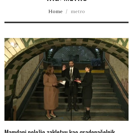
Home
/
metro
Mamdani položio zakletvu kao gradonačelnik