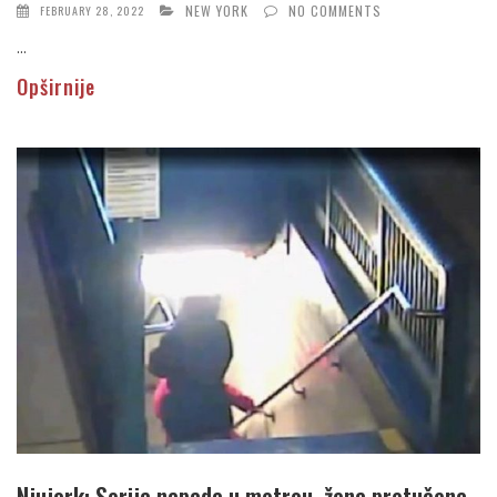
NEW YORK
NO COMMENTS
FEBRUARY 28, 2022
...
Opširnije
Njujork: Serija napada u metrou, žena pretučena