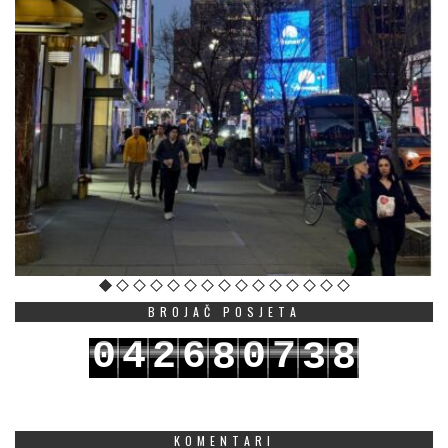
BROJAČ POSJETA
0
4
2
6
0
7
8
3
8
1
5
3
7
1
8
9
4
9
KOMENTARI