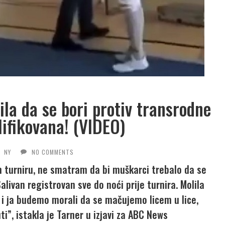
a da se bori protiv transrodne
lifikovana! (VIDEO)
NY
NO COMMENTS
 turniru, ne smatram da bi muškarci trebalo da se
livan registrovan sve do noći prije turnira. Molila
n i ja budemo morali da se mačujemo licem u lice,
ti”, istakla je Tarner u izjavi za ABC News