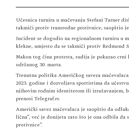
Učesnica turnira u mačevanju Stefani Tarner disk
takmiči protiv transrodne protivnice, saopštio j
Incident se dogodio na regionalnom turniru u ma
klekne, umjesto da se takmiči protiv Redmond S
Nakon tog čina protesta, sudija je pokazao crni 
održanog 30. marta.
Trenutna politika Američkog saveza mačevalaca 
2023. godine i dozvoljava sportistima da učestvu
njihovim rodnim identitetom ili izražavanjem, be
prenosi Telegraf.rs.
Američki savez mačevalaca je saopštio da odluka 
lična”, već je donijeta zato što je ona odbila da
protivnice”.