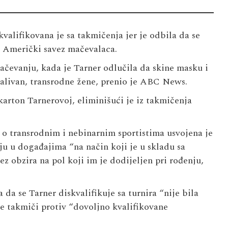
valifikovana je sa takmičenja jer je odbila da se
e Američki savez mačevalaca.
čevanju, kada je Tarner odlučila da skine masku i
alivan, transrodne žene, prenio je ABC News.
karton Tarnerovoj, eliminišući je iz takmičenja
o transrodnim i nebinarnim sportistima usvojena je
ju u događajima “na način koji je u skladu sa
z obzira na pol koji im je dodijeljen pri rođenju,
da se Tarner diskvalifikuje sa turnira “nije bila
 se takmiči protiv “dovoljno kvalifikovane