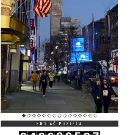
ba sina postigla su gol za
Došao po šampionski p
BROJAČ POSJETA
rotivničke timove, a otac
odlazi poslije nekoliko
lavio oba pogotka:
mjeseci: Vučević napu