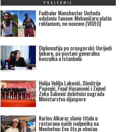
POSLEDNJE
Fudbaler Manchester Uniteda
oduševio fanove: Mehaničaru platio
reklamom, ne novcem (VIDEO)
Diplomatija po crnogorski: Uvrijedi
ljekare, pa postani generalna
konzulka u Istanbulu
Hulija Velilja Lakonić, Dimitrije
Popović, Fuad Hasanović i Zejnel
Zeka Šabović dobitnici nagrada
Ministarstva dijaspore
Karlos Alkaraz slavio titulu u
restoranu naših iseljenika na
Menhetnu: Evo šta je obećao