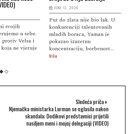
(VIDEO)
N
JUNE 13, 2026
A
Put do zlata nije bio lak. U
i svojih
konkurenciji talentovanih
D
jerujemo u sebe.
mladih boraca, Yaman je
s
 protiv Velsa i
pokazao izuzetnu
b
a koja ne vjeruje
koncentraciju, borbenost...
i
Više
r
Sledeća priča
Njemačka ministarka Lurman se oglasila nakon
skandala: Dodikovi predstavnici prijetili
nasiljem meni i mojoj delegaciji (VIDEO)