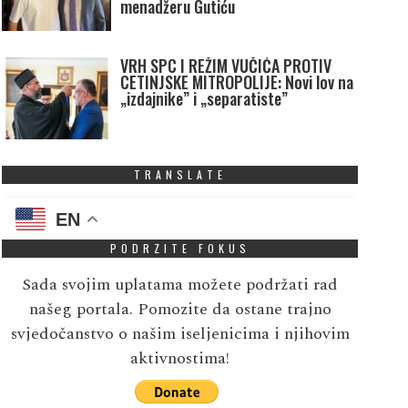
menadžeru Gutiću
VRH SPC I REŽIM VUČIĆA PROTIV
CETINJSKE MITROPOLIJE: Novi lov na
„izdajnike” i „separatiste”
TRANSLATE
EN
PODRZITE FOKUS
Sada svojim uplatama možete podržati rad
našeg portala. Pomozite da ostane trajno
svjedočanstvo o našim iseljenicima i njihovim
aktivnostima!