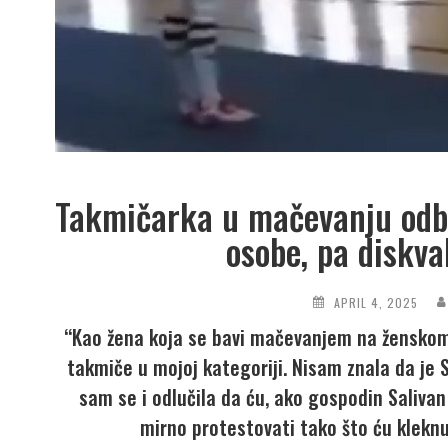
Takmičarka u mačevanju odbil
osobe, pa diskva
APRIL 4, 2025
“Kao žena koja se bavi mačevanjem na ženskom
takmiče u mojoj kategoriji. Nisam znala da je Sa
sam se i odlučila da ću, ako gospodin Saliva
mirno protestovati tako što ću kleknu