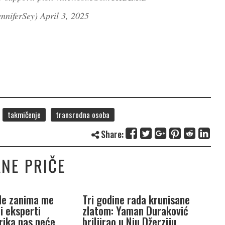
enniferSey)
April 3, 2025
takmičenje
transrodna osoba
Share:
NE PRIČE
Ne zanima me
Tri godine rada krunisane
O
i eksperti
zlatom: Yaman Duraković
p
rika nas neće
briljirao u Nju Džerziju
s