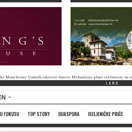
ler Manchester Uniteda oduševio fanove: Mehaničaru platio reklamom, ne
LANG
EN
U FOKUSU
TOP STORY
DIJASPORA
ISELJENIČKE PRIČE