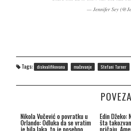
— Jennifer Sey (@J
Tags:
diskvalifikovana
mačevanje
Stefani Tarner
POVEZA
Nikola Vučević o povratku u
Edin Džeko: 
Orlando: Odluka da se vratim
šta takozvan
je bila laka, to je posebno
pričaju, Ame