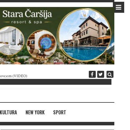
 novcem (VIDEO)
Diplomatija po crnogorski
KULTURA
NEW YORK
SPORT