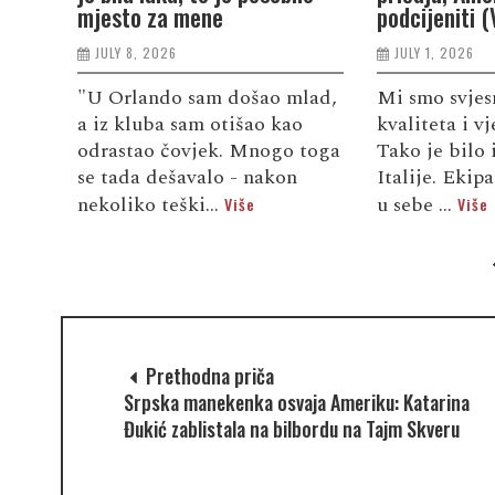
mjesto za mene
podcijeniti 
JULY 8, 2026
JULY 1, 2026
"U Orlando sam došao mlad,
Mi smo svjesn
a iz kluba sam otišao kao
kvaliteta i v
odrastao čovjek. Mnogo toga
Tako je bilo i
se tada dešavalo - nakon
Italije. Ekip
nekoliko teški...
u sebe ...
Više
Više
Prethodna priča
Srpska manekenka osvaja Ameriku: Katarina
Đukić zablistala na bilbordu na Tajm Skveru