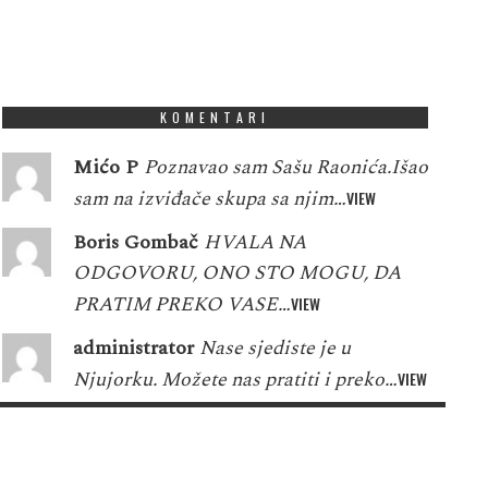
KOMENTARI
Mićo P
Poznavao sam Sašu Raonića.Išao
sam na izviđače skupa sa njim…
VIEW
Boris Gombač
HVALA NA
ODGOVORU, ONO STO MOGU, DA
PRATIM PREKO VASE…
VIEW
administrator
Nase sjediste je u
Njujorku. Možete nas pratiti i preko…
VIEW