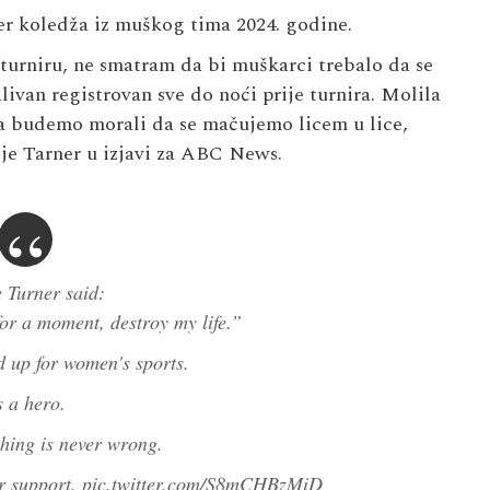
er koledža iz muškog tima 2024. godine.
urniru, ne smatram da bi muškarci trebalo da se
ivan registrovan sve do noći prije turnira. Molila
 ja budemo morali da se mačujemo licem u lice,
a je Tarner u izjavi za ABC News.
 Turner said:
 for a moment, destroy my life.”
d up for women's sports.
s a hero.
thing is never wrong.
ur support.
pic.twitter.com/S8mCHBzMiD