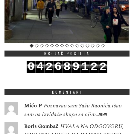
BROJAČ POSJETA
0
4
6
8
9
1
2
2
2
1
5
7
9
0
2
3
3
3
KOMENTARI
Mićo P
Poznavao sam Sašu Raonića.Išao
sam na izviđače skupa sa njim…
VIEW
Boris Gombač
HVALA NA ODGOVORU,