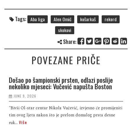
Tags:
Aba liga
Alen Omić
košarkaš
rekord
skokovi
Share:
POVEZANE PRIČE
Došao po šampionski prsten, odlazi poslije
nekoliko mjeseci: Vučević napušta Boston
JUNE 9, 2026
"Bivši Ol-star centar Nikola Vučević, izvjesno će promijeniti
tim ovog ljeta nakon što je prelom domalog prsta desne
Više
ruk...