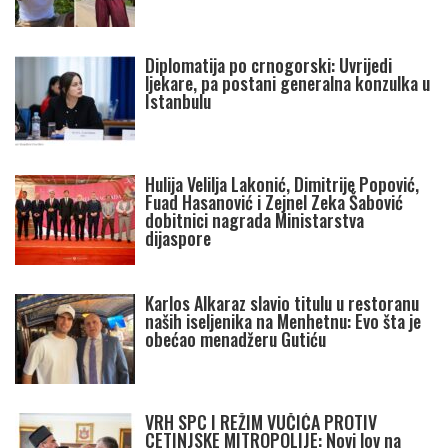
Diplomatija po crnogorski: Uvrijedi
ljekare, pa postani generalna konzulka u
Istanbulu
Hulija Velilja Lakonić, Dimitrije Popović,
Fuad Hasanović i Zejnel Zeka Šabović
dobitnici nagrada Ministarstva
dijaspore
Karlos Alkaraz slavio titulu u restoranu
naših iseljenika na Menhetnu: Evo šta je
obećao menadžeru Gutiću
VRH SPC I REŽIM VUČIĆA PROTIV
CETINJSKE MITROPOLIJE: Novi lov na