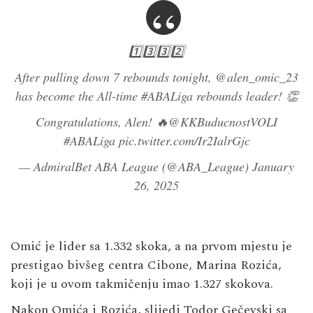
1️⃣3️⃣3️⃣2️⃣
After pulling down 7 rebounds tonight,
@alen_omic_23
has become the All-time
#ABALiga
rebounds leader! 👏
Congratulations, Alen! 🔥
@KKBuducnostVOLI
#ABALiga
pic.twitter.com/Ir2IalrGjc
— AdmiralBet ABA League (@ABA_League)
January
26, 2025
Omić je lider sa 1.332 skoka, a na prvom mjestu je
prestigao bivšeg centra Cibone, Marina Rozića,
koji je u ovom takmičenju imao 1.327 skokova.
Nakon Omića i Rozića, slijedi Todor Gečevski sa