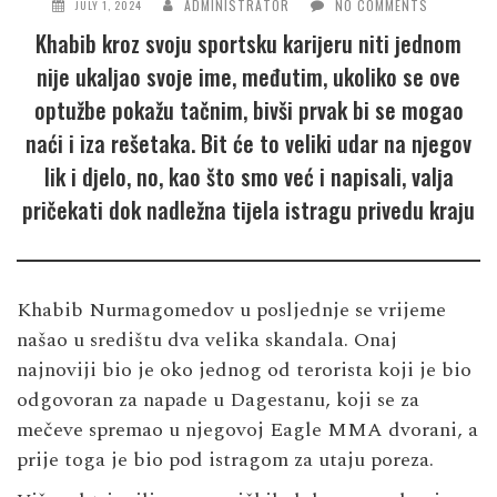
ADMINISTRATOR
NO COMMENTS
JULY 1, 2024
Khabib kroz svoju sportsku karijeru niti jednom
nije ukaljao svoje ime, međutim, ukoliko se ove
optužbe pokažu tačnim, bivši prvak bi se mogao
naći i iza rešetaka. Bit će to veliki udar na njegov
lik i djelo, no, kao što smo već i napisali, valja
pričekati dok nadležna tijela istragu privedu kraju
Khabib Nurmagomedov u posljednje se vrijeme
našao u središtu dva velika skandala. Onaj
najnoviji bio je oko jednog od terorista koji je bio
odgovoran za napade u Dagestanu, koji se za
mečeve spremao u njegovoj Eagle MMA dvorani, a
prije toga je bio pod istragom za utaju poreza.