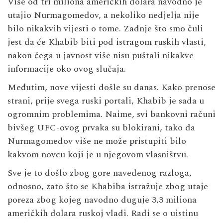
Više od tri miliona američkih dolara navodno je
utajio Nurmagomedov, a nekoliko nedjelja nije
bilo nikakvih vijesti o tome. Zadnje što smo čuli
jest da će Khabib biti pod istragom ruskih vlasti,
nakon čega u javnost više nisu puštali nikakve
informacije oko ovog slučaja.
Međutim, nove vijesti došle su danas. Kako prenose
strani, prije svega ruski portali, Khabib je sada u
ogromnim problemima. Naime, svi bankovni računi
bivšeg UFC-ovog prvaka su blokirani, tako da
Nurmagomedov više ne može pristupiti bilo
kakvom novcu koji je u njegovom vlasništvu.
Sve je to došlo zbog gore navedenog razloga,
odnosno, zato što se Khabiba istražuje zbog utaje
poreza zbog kojeg navodno duguje 3,3 miliona
američkih dolara ruskoj vladi. Radi se o uistinu