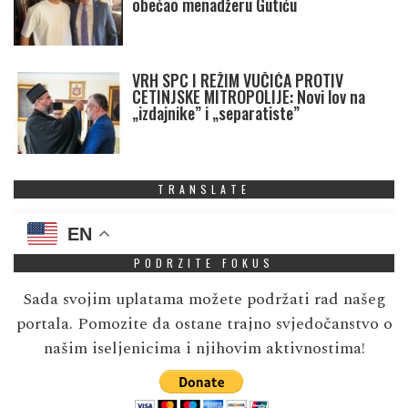
obećao menadžeru Gutiću
VRH SPC I REŽIM VUČIĆA PROTIV
CETINJSKE MITROPOLIJE: Novi lov na
„izdajnike” i „separatiste”
TRANSLATE
EN
PODRZITE FOKUS
Sada svojim uplatama možete podržati rad našeg
portala. Pomozite da ostane trajno svjedočanstvo o
našim iseljenicima i njihovim aktivnostima!