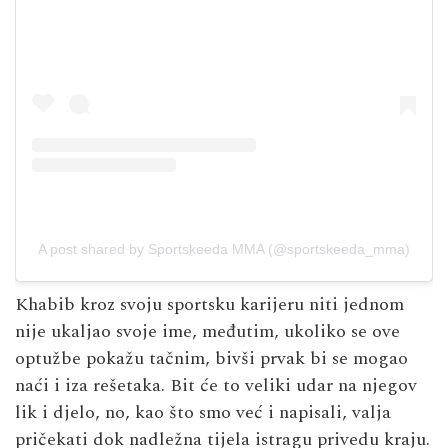
A post shared by Sportskeeda MMA (@sportskeeda_mma)
Khabib kroz svoju sportsku karijeru niti jednom
nije ukaljao svoje ime, međutim, ukoliko se ove
optužbe pokažu tačnim, bivši prvak bi se mogao
naći i iza rešetaka. Bit će to veliki udar na njegov
lik i djelo, no, kao što smo već i napisali, valja
pričekati dok nadležna tijela istragu privedu kraju.