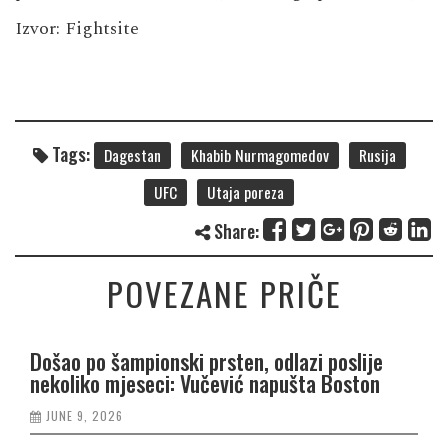
Izvor:
Fightsite
Tags:
Dagestan
Khabib Nurmagomedov
Rusija
UFC
Utaja poreza
Share:
POVEZANE PRIČE
Došao po šampionski prsten, odlazi poslije
nekoliko mjeseci: Vučević napušta Boston
JUNE 9, 2026