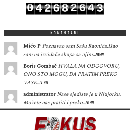
0
2
6
4
4
2
6
8
3
1
3
7
5
5
3
7
9
4
KOMENTARI
Mićo P
Poznavao sam Sašu Raonića.Išao
sam na izviđače skupa sa njim…
VIEW
Boris Gombač
HVALA NA ODGOVORU,
ONO STO MOGU, DA PRATIM PREKO
VASE…
VIEW
administrator
Nase sjediste je u Njujorku.
Možete nas pratiti i preko…
VIEW