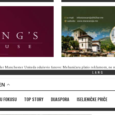
ler Manchester Uniteda oduševio fanove: Mehaničaru platio reklamom, ne
LANG
EN
U FOKUSU
TOP STORY
DIJASPORA
ISELJENIČKE PRIČE