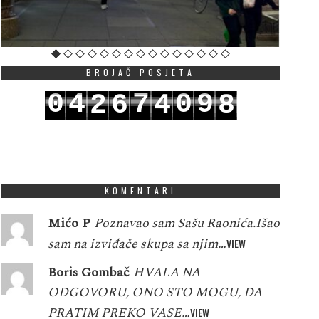
BROJAČ POSJETA
0
4
7
0
9
2
6
4
8
1
5
8
1
0
3
7
5
9
KOMENTARI
Mićo P
Poznavao sam Sašu Raonića.Išao
sam na izviđače skupa sa njim…
VIEW
Boris Gombač
HVALA NA
ODGOVORU, ONO STO MOGU, DA
PRATIM PREKO VASE…
VIEW