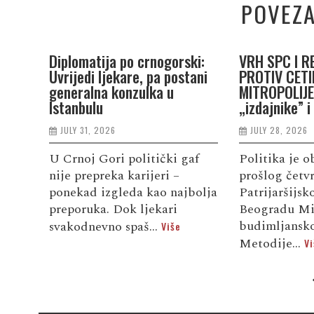
POVEZA
Diplomatija po crnogorski:
VRH SPC I R
Uvrijedi ljekare, pa postani
PROTIV CETI
generalna konzulka u
MITROPOLIJE:
Istanbulu
„izdajnike” i
JULY 31, 2026
JULY 28, 2026
U Crnoj Gori politički gaf
Politika je o
nije prepreka karijeri –
prošlog četv
ponekad izgleda kao najbolja
Patrijaršijs
preporuka. Dok ljekari
Beogradu Mi
budimljansko
svakodnevno spaš...
Više
Metodije...
Vi