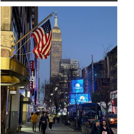
ramp uvodi ograničenje
Milatović povodom Da
rajanja studentskih,
državnosti: Najveća s
azmjenskih i novinarskih
Crne Gore su ljudi koji
iza u SAD
čine boljom
JULY 16, 2026
JULY 10, 2026
ored vremenskog
"Specijalni gosti prijem
graničenja viza, novo
su predsjednica Republ
ravilo donosi i dodatna
Slovenije Nataša Pirc 
graničenja za međunarodne
predsjednik Republike
tudente, uključujući kraći ...
Hrvatske Zor...
Više
iše