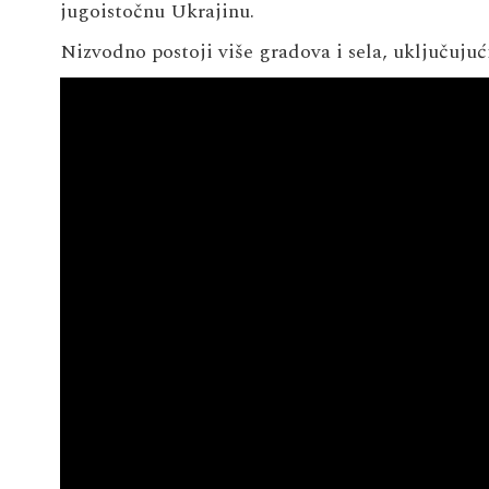
jugoistočnu Ukrajinu.
Nizvodno postoji više gradova i sela, uključujuć