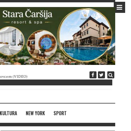
 novcem (VIDEO)
Diplomatija po crnogorski
KULTURA
NEW YORK
SPORT