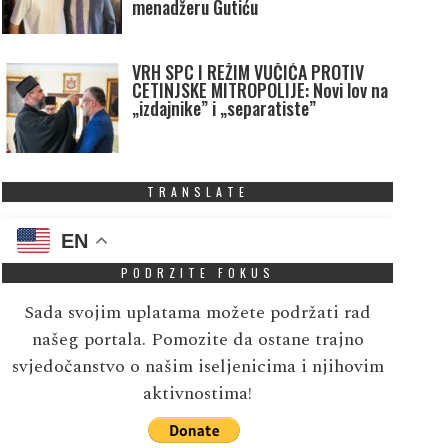
menadžeru Gutiću
VRH SPC I REŽIM VUČIĆA PROTIV
CETINJSKE MITROPOLIJE: Novi lov na
„izdajnike” i „separatiste”
TRANSLATE
EN
PODRZITE FOKUS
Sada svojim uplatama možete podržati rad
našeg portala. Pomozite da ostane trajno
svjedočanstvo o našim iseljenicima i njihovim
aktivnostima!