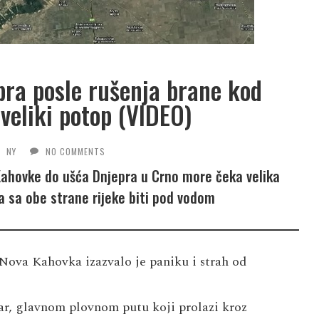
pra posle rušenja brane kod
veliki potop (VIDEO)
NY
NO COMMENTS
 Kahovke do ušća Dnjepra u Crno more čeka velika
šta sa obe strane rijeke biti pod vodom
 Nova Kahovka izazvalo je paniku i strah od
r, glavnom plovnom putu koji prolazi kroz