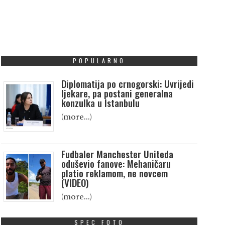
POPULARNO
Diplomatija po crnogorski: Uvrijedi
ljekare, pa postani generalna
konzulka u Istanbulu
(more…)
Fudbaler Manchester Uniteda
oduševio fanove: Mehaničaru
platio reklamom, ne novcem
(VIDEO)
(more…)
SPEC FOTO