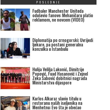
POSLEDNJE
Fudbaler Manchester Uniteda
oduševio fanove: Mehaničaru platio
reklamom, ne novcem (VIDEO)
Diplomatija po crnogorski: Uvrijedi
ljekare, pa postani generalna
konzulka u Istanbulu
Hulija Velilja Lakonić, Dimitrije
Popović, Fuad Hasanović i Zejnel
Zeka Šabović dobitnici nagrada
Ministarstva dijaspore
Karlos Alkaraz slavio titulu u
restoranu naših iseljenika na
Menhetnu: Evo šta je obećao