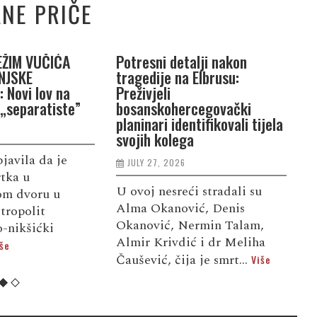
NE PRIČE
EŽIM VUČIĆA
Potresni detalji nakon
T
NJSKE
tragedije na Elbrusu:
t
 Novi lov na
Preživjeli
r
 „separatiste”
bosanskohercegovački
v
planinari identifikovali tijela
svojih kolega
bjavila da je
P
JULY 27, 2026
rtka u
o
U ovoj nesreći stradali su
kom dvoru u
p
Alma Okanović, Denis
tropolit
o
Okanović, Nermin Talam,
-nikšićki
s
Almir Krivdić i dr Meliha
še
V
Čaušević, čija je smrt...
Više