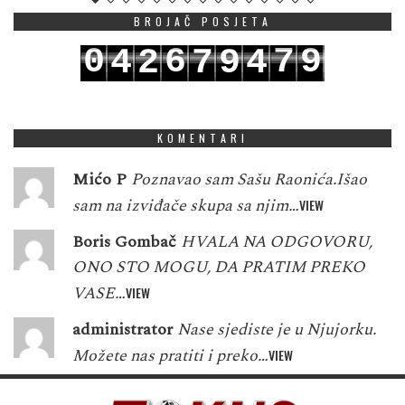
BROJAČ POSJETA
0
6
7
9
4
2
7
9
4
1
7
8
0
5
3
8
0
5
KOMENTARI
Mićo P
Poznavao sam Sašu Raonića.Išao
sam na izviđače skupa sa njim…
VIEW
Boris Gombač
HVALA NA ODGOVORU,
ONO STO MOGU, DA PRATIM PREKO
VASE…
VIEW
administrator
Nase sjediste je u Njujorku.
Možete nas pratiti i preko…
VIEW