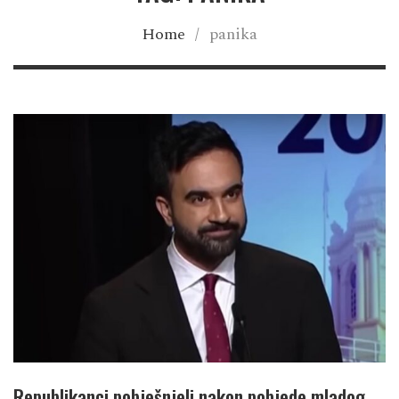
Home
/
panika
Republikanci pobješnjeli nakon pobjede mladog