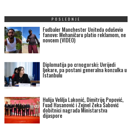
POSLEDNJE
Fudbaler Manchester Uniteda oduševio
fanove: Mehaničaru platio reklamom, ne
novcem (VIDEO)
Diplomatija po crnogorski: Uvrijedi
ljekare, pa postani generalna konzulka u
Istanbulu
Hulija Velilja Lakonić, Dimitrije Popović,
Fuad Hasanović i Zejnel Zeka Šabović
dobitnici nagrada Ministarstva
dijaspore