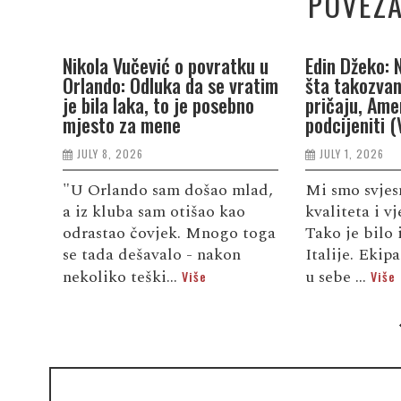
POVEZA
Nikola Vučević o povratku u
Edin Džeko: 
Orlando: Odluka da se vratim
šta takozvan
je bila laka, to je posebno
pričaju, Ame
mjesto za mene
podcijeniti 
JULY 8, 2026
JULY 1, 2026
"U Orlando sam došao mlad,
Mi smo svjesn
a iz kluba sam otišao kao
kvaliteta i v
odrastao čovjek. Mnogo toga
Tako je bilo i
se tada dešavalo - nakon
Italije. Ekip
nekoliko teški...
u sebe ...
Više
Više