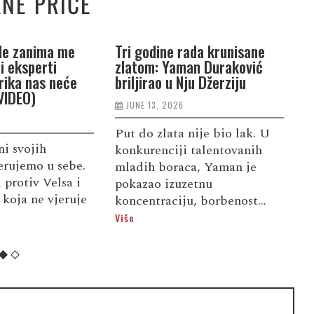
NE PRIČE
Ne zanima me
Tri godine rada krunisane
O
i eksperti
zlatom: Yaman Duraković
p
rika nas neće
briljirao u Nju Džerziju
s
(VIDEO)
N
JUNE 13, 2026
A
Put do zlata nije bio lak. U
i svojih
konkurenciji talentovanih
D
jerujemo u sebe.
mladih boraca, Yaman je
s
 protiv Velsa i
pokazao izuzetnu
b
a koja ne vjeruje
koncentraciju, borbenost...
i
Više
r