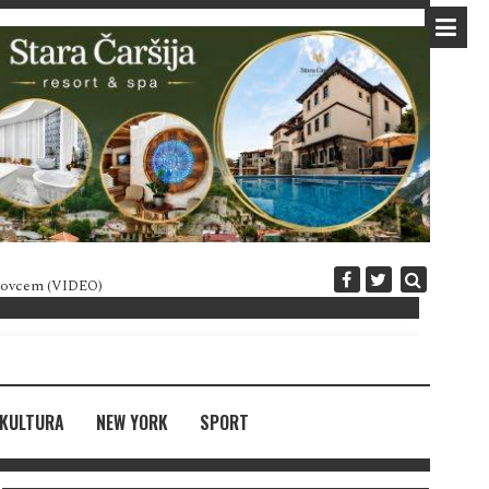
 novcem (VIDEO)
Diplomatija po crnogorski
KULTURA
NEW YORK
SPORT