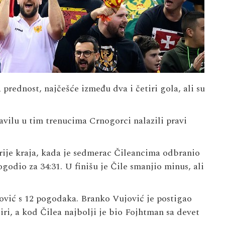
rednost, najčešće između dva i četiri gola, ali su
pravilu u tim trenucima Crnogorci nalazili pravi
rije kraja, kada je sedmerac Čileancima odbranio
odio za 34:31. U finišu je Čile smanjio minus, ali
ović s 12 pogodaka. Branko Vujović je postigao
ri, a kod Čilea najbolji je bio Fojhtman sa devet