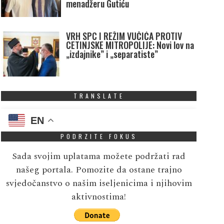
menadžeru Gutiću
VRH SPC I REŽIM VUČIĆA PROTIV
CETINJSKE MITROPOLIJE: Novi lov na
„izdajnike” i „separatiste”
TRANSLATE
EN
PODRZITE FOKUS
Sada svojim uplatama možete podržati rad
našeg portala. Pomozite da ostane trajno
svjedočanstvo o našim iseljenicima i njihovim
aktivnostima!