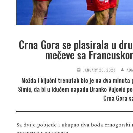
Crna Gora se plasirala u dru
mečeve sa Francuskom
JANUARY 20, 2023
AD
Možda i ključni trenutak bio je na dva minuta
Simić, da bi u idućem napadu Branko Vujović pogo
Crna Gora s
Sa dvije pobjede i ukupno dva boda crnogorski r
prvenstva u rukometu.