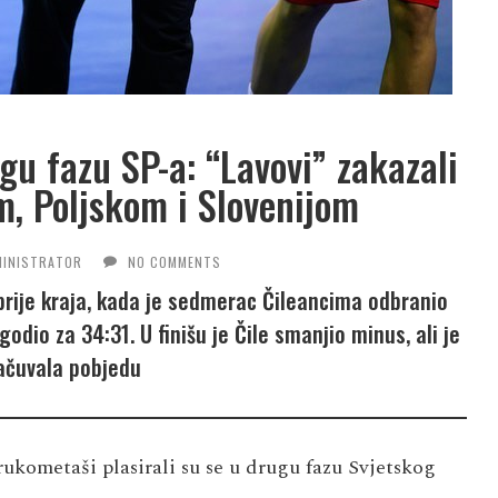
gu fazu SP-a: “Lavovi” zakazali
, Poljskom i Slovenijom
MINISTRATOR
NO COMMENTS
 prije kraja, kada je sedmerac Čileancima odbranio
dio za 34:31. U finišu je Čile smanjio minus, ali je
ačuvala pobjedu
ukometaši plasirali su se u drugu fazu Svjetskog