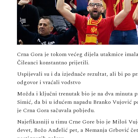
Crna Gora je tokom većeg dijela utakmice imala p
Čileanci konstantno prijetili.
Uspijevali su i da izjednače rezultat, ali bi po 
odgovor i vraćali vodstvo
Možda i ključni trenutak bio je na dva minuta p
Simić, da bi u idućem napadu Branko Vujović pog
je Crna Gora sačuvala pobjedu.
Najefikasniji u timu Crne Gore bio je Miloš Vuj
devet, Božo Anđelić pet, a Nemanja Grbović četi