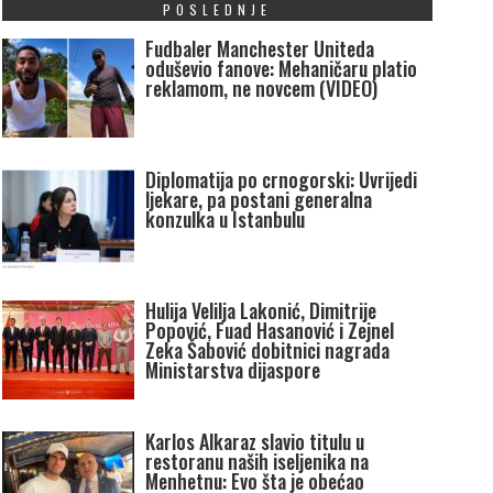
POSLEDNJE
Fudbaler Manchester Uniteda
oduševio fanove: Mehaničaru platio
reklamom, ne novcem (VIDEO)
Diplomatija po crnogorski: Uvrijedi
ljekare, pa postani generalna
konzulka u Istanbulu
Hulija Velilja Lakonić, Dimitrije
Popović, Fuad Hasanović i Zejnel
Zeka Šabović dobitnici nagrada
Ministarstva dijaspore
Karlos Alkaraz slavio titulu u
restoranu naših iseljenika na
Menhetnu: Evo šta je obećao