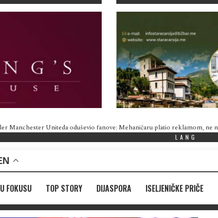
ler Manchester Uniteda oduševio fanove: Mehaničaru platio reklamom, ne
LANG
EN
U FOKUSU
TOP STORY
DIJASPORA
ISELJENIČKE PRIČE