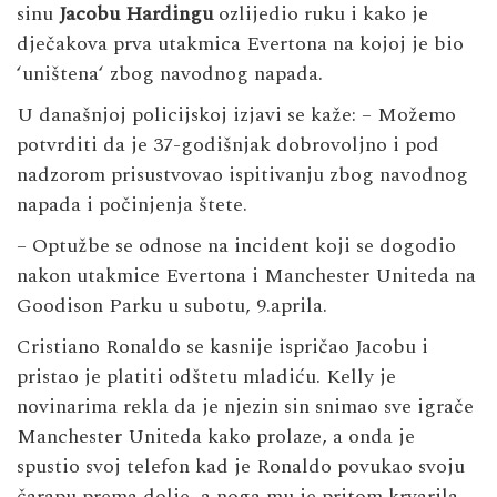
sinu
Jacobu Hardingu
ozlijedio ruku i kako je
dječakova prva utakmica Evertona na kojoj je bio
‘uništena‘ zbog navodnog napada.
U današnjoj policijskoj izjavi se kaže: – Možemo
potvrditi da je 37-godišnjak dobrovoljno i pod
nadzorom prisustvovao ispitivanju zbog navodnog
napada i počinjenja štete.
– Optužbe se odnose na incident koji se dogodio
nakon utakmice Evertona i Manchester Uniteda na
Goodison Parku u subotu, 9.aprila.
Cristiano Ronaldo se kasnije ispričao Jacobu i
pristao je platiti odštetu mladiću. Kelly je
novinarima rekla da je njezin sin snimao sve igrače
Manchester Uniteda kako prolaze, a onda je
spustio svoj telefon kad je Ronaldo povukao svoju
čarapu prema dolje, a noga mu je pritom krvarila.