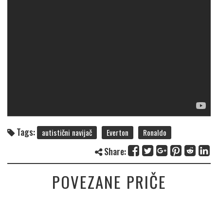
Tags:
autistični navijač
Everton
Ronaldo
Share:
POVEZANE PRIČE