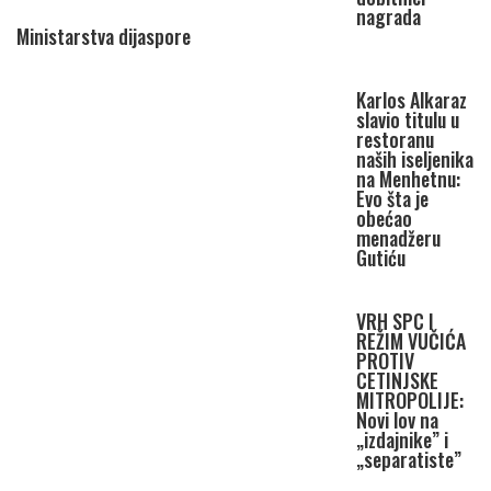
nagrada
Ministarstva dijaspore
Karlos Alkaraz
slavio titulu u
restoranu
naših iseljenika
na Menhetnu:
Evo šta je
obećao
menadžeru
Gutiću
VRH SPC I
REŽIM VUČIĆA
PROTIV
CETINJSKE
MITROPOLIJE:
Novi lov na
„izdajnike” i
„separatiste”