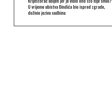
Kriještorac ubijen jer je vidio ono što nije smio?
U vrijeme ubistva Đinđića bio ispred zgrade,
doživio jezivu sudbinu