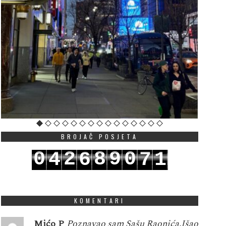
BROJAČ POSJETA
0
2
8
9
0
4
6
7
1
1
3
9
0
1
5
7
8
2
KOMENTARI
Mićo P
Poznavao sam Sašu Raonića.Išao