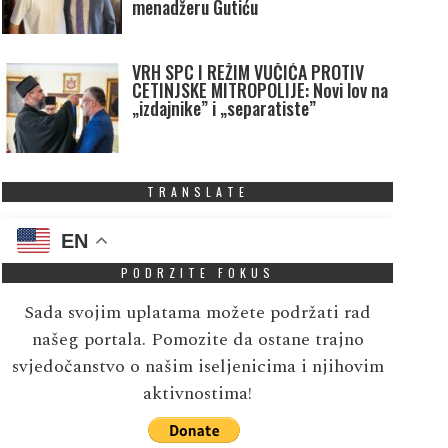
menadžeru Gutiću
VRH SPC I REŽIM VUČIĆA PROTIV
CETINJSKE MITROPOLIJE: Novi lov na
„izdajnike” i „separatiste”
TRANSLATE
EN
PODRZITE FOKUS
Sada svojim uplatama možete podržati rad
našeg portala. Pomozite da ostane trajno
svjedočanstvo o našim iseljenicima i njihovim
aktivnostima!