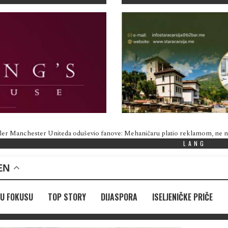
ler Manchester Uniteda oduševio fanove: Mehaničaru platio reklamom, ne
LANG
EN
U FOKUSU
TOP STORY
DIJASPORA
ISELJENIČKE PRIČE