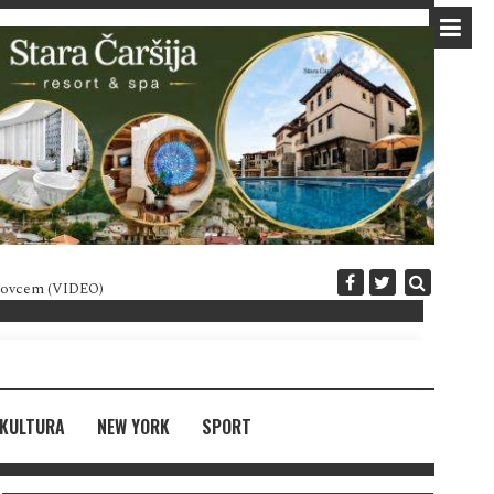
 novcem (VIDEO)
Diplomatija po crnogorski
KULTURA
NEW YORK
SPORT