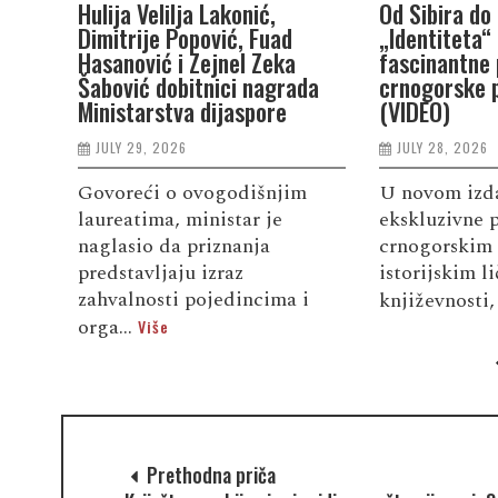
Hulija Velilja Lakonić,
Od Sibira do 
Dimitrije Popović, Fuad
„Identiteta“
Hasanović i Zejnel Zeka
fascinantne 
Šabović dobitnici nagrada
crnogorske p
Ministarstva dijaspore
(VIDEO)
JULY 29, 2026
JULY 28, 2026
Govoreći o ovogodišnjim
U novom izda
laureatima, ministar je
ekskluzivne p
naglasio da priznanja
crnogorskim 
predstavljaju izraz
istorijskim l
zahvalnosti pojedincima i
književnosti,
orga...
Više
Prethodna priča