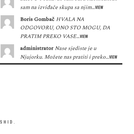
sam na izviđače skupa sa njim…
VIEW
Boris Gombač
HVALA NA
ODGOVORU, ONO STO MOGU, DA
PRATIM PREKO VASE…
VIEW
administrator
Nase sjediste je u
Njujorku. Možete nas pratiti i preko…
VIEW
SHID.