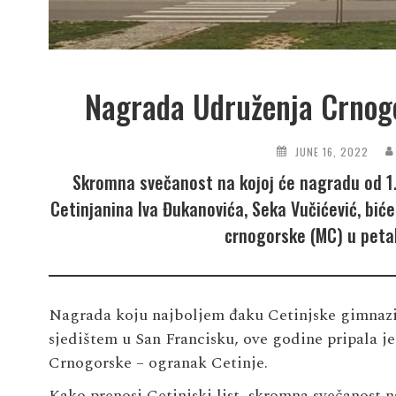
Nagrada Udruženja Crnogo
JUNE 16, 2022
Skromna svečanost na kojoj će nagradu od 1.
Cetinjanina Iva Đukanovića, Seka Vučićević, bi
crnogorske (MC) u peta
Nagrada koju najboljem đaku Cetinjske gimnazi
sjedištem u San Francisku, ove godine pripala je
Crnogorske – ogranak Cetinje.
Kako prenosi Cetinjski list, skromna svečanost 