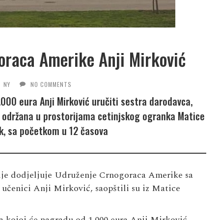
raca Amerike Anji Mirković
NY
NO COMMENTS
000 eura Anji Mirković uručiti sestra darodavca,
će održana u prostorijama cetinjskog ogranka Matice
k, sa početkom u 12 časova
je dodjeljuje Udruženje Crnogoraca Amerike sa
 učenici Anji Mirković, saopštili su iz Matice
na kojoj će nagradu od 1.000 eura Anji Mirković