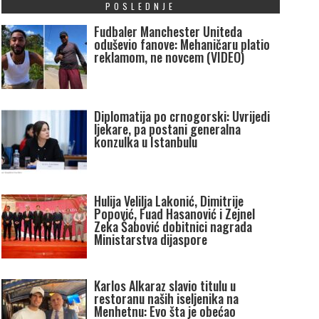
POSLEDNJE
Fudbaler Manchester Uniteda
oduševio fanove: Mehaničaru platio
reklamom, ne novcem (VIDEO)
Diplomatija po crnogorski: Uvrijedi
ljekare, pa postani generalna
konzulka u Istanbulu
Hulija Velilja Lakonić, Dimitrije
Popović, Fuad Hasanović i Zejnel
Zeka Šabović dobitnici nagrada
Ministarstva dijaspore
Karlos Alkaraz slavio titulu u
restoranu naših iseljenika na
Menhetnu: Evo šta je obećao