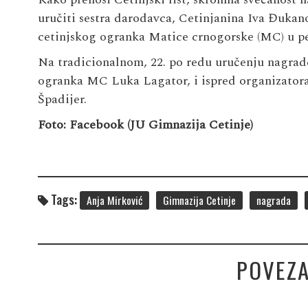
uručiti sestra darodavca, Cetinjanina Iva Đukan
cetinjskog ogranka Matice crnogorske (MC) u pe
Na tradicionalnom, 22. po redu uručenju nagrade
ogranka MC Luka Lagator, i ispred organizatora
Špadijer.
Foto: Facebook (JU Gimnazija Cetinje)
Tags:
Anja Mirković
Gimnazija Cetinje
nagrada
POVEZA