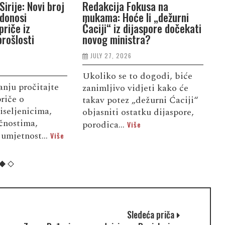
Sirije: Novi broj
Redakcija Fokusa na
R
 donosi
mukama: Hoće li „dežurni
B
priče iz
Ćaciji“ iz dijaspore dočekati
d
rošlosti
novog ministra?
L
JULY 27, 2026
Ukoliko se to dogodi, biće
U
nju pročitajte
zanimljivo vidjeti kako će
i
riče o
takav potez „dežurni Ćaciji“
z
iseljenicima,
objasniti ostatku dijaspore,
o
ičnostima,
porodica...
o
Više
 umjetnost...
Više
Sledeća priča