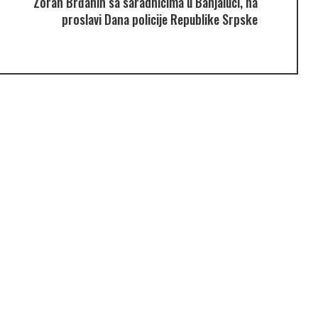
Zoran Brđanin sa saradnicima u Banjaluci, na
proslavi Dana policije Republike Srpske