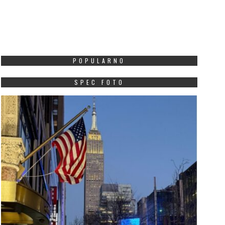
esmija Ajdarpašić: Revija
Edon Alibegu: Ulcinj ne
ihor – prvo glasilo
da dokazuje da je gra
oseljenika sa Balkana u
istorija je to odavno
uksemburgu
potvrdila
JULY 16, 2026
JULY 16, 2026
POPULARNO
 vremenu kada se površne
Američki državljanin
SPEC FOTO
nformacije brzo smjenjuju i
albanskog porijekla i č
aboravljaju, Revija Bihor
Savjeta za saradnju sa
staje primjer ozbiljnog,
dijasporom–iseljenicim
Crne Gore, Edon Alibegu
dgovornog i...
Više
Više