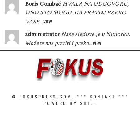
Boris Gombač
HVALA NA ODGOVORU,
ONO STO MOGU, DA PRATIM PREKO
VASE…
VIEW
administrator
Nase sjediste je u Njujorku.
Možete nas pratiti i preko…
VIEW
© FOKUSPRESS.COM. ***
KONTAKT
***
POWERD BY SHID.