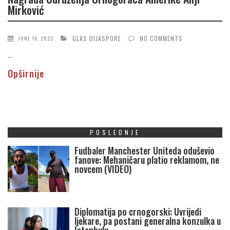
Mirković
GLAS DIJASPORE
NO COMMENTS
JUNE 16, 2022
...
Opširnije
POSLEDNJE
Fudbaler Manchester Uniteda oduševio
fanove: Mehaničaru platio reklamom, ne
novcem (VIDEO)
Diplomatija po crnogorski: Uvrijedi
ljekare, pa postani generalna konzulka u