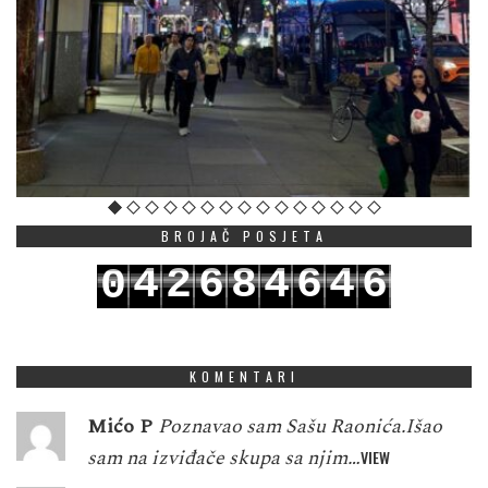
BROJAČ POSJETA
4
2
6
8
4
6
4
6
0
5
3
7
9
5
7
5
7
1
KOMENTARI
Mićo P
Poznavao sam Sašu Raonića.Išao
sam na izviđače skupa sa njim…
VIEW