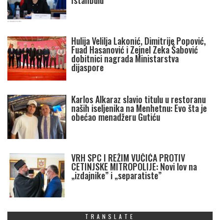
Istanbulu
Hulija Velilja Lakonić, Dimitrije Popović,
Fuad Hasanović i Zejnel Zeka Šabović
dobitnici nagrada Ministarstva
dijaspore
Karlos Alkaraz slavio titulu u restoranu
naših iseljenika na Menhetnu: Evo šta je
obećao menadžeru Gutiću
VRH SPC I REŽIM VUČIĆA PROTIV
CETINJSKE MITROPOLIJE: Novi lov na
„izdajnike” i „separatiste”
TRANSLATE