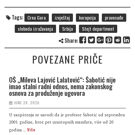
Tags:
Crna Gora
izvještaj
korupcija
pravosuđe
sloboda izražavanja
Srbija
Stejt department
Share:
POVEZANE PRIČE
OŠ „Mileva Lajović Lalatović“: Šabotić nije
imao stalni radni odnos, nema zakonskog
osnova za produženje ugovora
JUNE 28, 2026
U saopštenju se navodi da je profesor Šabotić od septembra
2001. godine, kroz pet uzastopnih mandata, više od 20
Više
godina ...