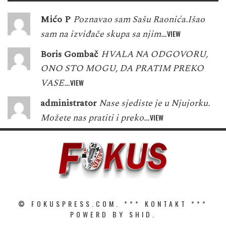
Mićo P
Poznavao sam Sašu Raonića.Išao
sam na izviđače skupa sa njim…
VIEW
Boris Gombač
HVALA NA ODGOVORU,
ONO STO MOGU, DA PRATIM PREKO
VASE…
VIEW
administrator
Nase sjediste je u Njujorku.
Možete nas pratiti i preko…
VIEW
© FOKUSPRESS.COM. ***
KONTAKT
***
POWERD BY SHID.