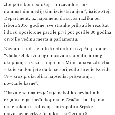
zloupotrebom položaja i državnih resursa i
dominatnim medijskim izvještavanjem”, ističe Stejt
Department, uz napomenu da su, za razliku od
izbora 2016. godine, sve stranke prihvatile rezultat
i da su opozicione partije prvi put poslije 30 godina
osvojile većinu mesta u parlamentu.
Navodi se i da je bilo kredibilnih izvještaja da je
“vlada selektivno ograničavala slobodu mirnog
okupljanja u vezi sa mjerama Ministarstva zdravlja
– koje su donijete da bi se spriječilo širenje Kovida
19 – kroz proizvoljna hapšenja, pritvaranja i
novčanje kazne”.
Ukazuje se i na izvještaje nekoliko nevladinih
organizacija, među kojima je Građanska alijansa,
da je tokom ustoličenja mitropolita Srpske
pravoslavne crkve Joanikija na Cetinju 5.