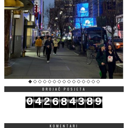
BROJAČ POSJETA
0
4
2
4
3
8
9
6
8
1
5
3
5
4
9
0
7
9
KOMENTARI