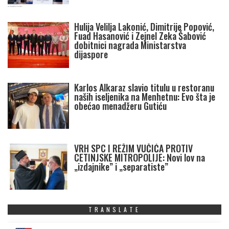
Hulija Velilja Lakonić, Dimitrije Popović,
Fuad Hasanović i Zejnel Zeka Šabović
dobitnici nagrada Ministarstva
dijaspore
Karlos Alkaraz slavio titulu u restoranu
naših iseljenika na Menhetnu: Evo šta je
obećao menadžeru Gutiću
VRH SPC I REŽIM VUČIĆA PROTIV
CETINJSKE MITROPOLIJE: Novi lov na
„izdajnike” i „separatiste”
TRANSLATE