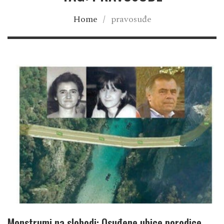
Home
/
pravosuđe
Monstrumi na slobodi: Osuđene ubice porodice