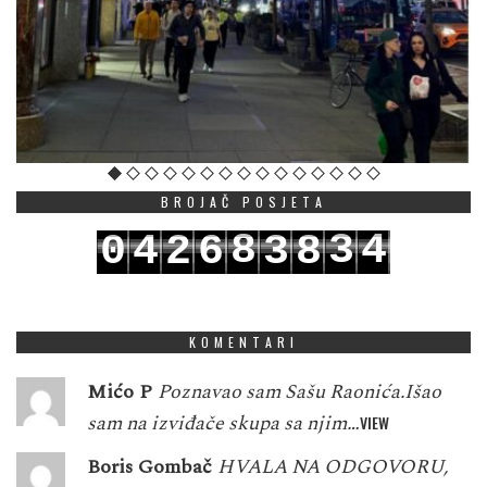
BROJAČ POSJETA
8
3
4
0
4
2
6
3
8
9
4
5
1
5
3
7
4
9
KOMENTARI
Mićo P
Poznavao sam Sašu Raonića.Išao
sam na izviđače skupa sa njim…
VIEW
Boris Gombač
HVALA NA ODGOVORU,