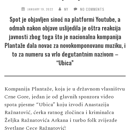
NY
NO COMMENTS
JANUARY 19, 2022
Spot je objavljen sinoć na platformi Youtube, a
odmah nakon objave uslijedila je oštra reakcija
javnosti zbog toga što je nacionalna kompanija
Plantaže dala novac za novokomponovanu muziku, i
to za numeru sa vrlo degutantnim nazivom –
“Ubica”
Kompanija Plantaže, koja je u državnom vlasništvu
Crne Gore, jedan je od glavnih sponzora video
spota pjesme “Ubica” koju izvodi Anastazija
Ražnatović, ćerka ratnog zločinca i kriminalca
Željka Ražnatovića Arkana i turbo folk zvijezde
Svetlane Cece Ražnatović!