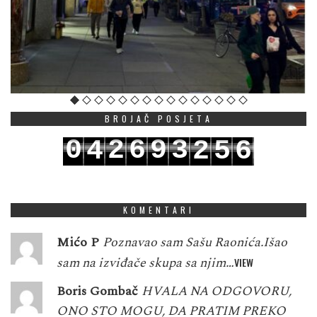
BROJAČ POSJETA
0
2
6
9
3
4
2
5
6
1
3
7
0
4
5
3
6
7
KOMENTARI
Mićo P
Poznavao sam Sašu Raonića.Išao
sam na izviđače skupa sa njim…
VIEW
Boris Gombač
HVALA NA ODGOVORU,
ONO STO MOGU, DA PRATIM PREKO