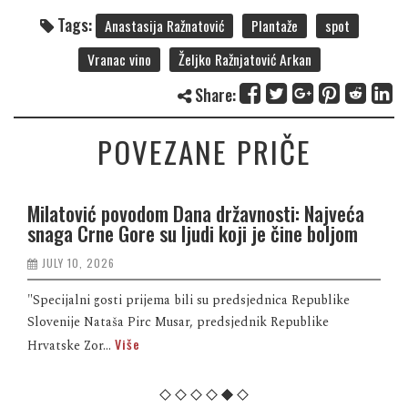
Tags:
Anastasija Ražnatović
Plantaže
spot
Vranac vino
Željko Ražnjatović Arkan
Share:
POVEZANE PRIČE
Milatović povodom Dana državnosti: Najveća
snaga Crne Gore su ljudi koji je čine boljom
JULY 10, 2026
"Specijalni gosti prijema bili su predsjednica Republike
Slovenije Nataša Pirc Musar, predsjednik Republike
Više
Hrvatske Zor...