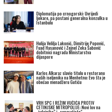
Diplomatija po crnogorski: Uvrijedi
ljekare, pa postani generalna konzulka u
Istanbulu
Hulija Velilja Lakonić, Dimitrije Popović,
Fuad Hasanović i Zejnel Zeka Šabović
dobitnici nagrada Ministarstva
dijaspore
Karlos Alkaraz slavio titulu u restoranu
naših iseljenika na Menhetnu: Evo šta je
obećao menadžeru Gutiću
VRH SPC I REŽIM VUČIĆA PROTIV
CETINJSKE MITROPOLIJE: Novi lov na
„izdajnike” i „separatiste”