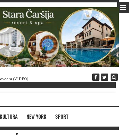
 novcem (VIDEO)
Diplomatija po crnogorski
KULTURA
NEW YORK
SPORT