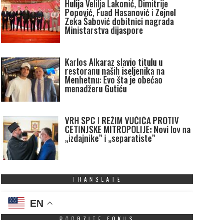
Hulija Velilja Lakonić, Dimitrije
Popović, Fuad Hasanović i Zejnel
Zeka Šabović dobitnici nagrada
Ministarstva dijaspore
Karlos Alkaraz slavio titulu u
restoranu naših iseljenika na
Menhetnu: Evo šta je obećao
menadžeru Gutiću
VRH SPC I REŽIM VUČIĆA PROTIV
CETINJSKE MITROPOLIJE: Novi lov na
„izdajnike” i „separatiste”
TRANSLATE
EN
PODRZITE FOKUS