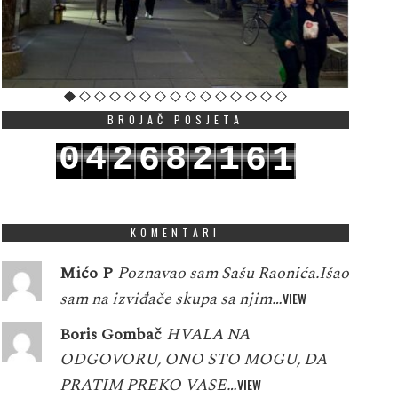
BROJAČ POSJETA
0
4
2
8
2
1
6
6
1
1
5
3
9
3
2
7
7
2
KOMENTARI
Mićo P
Poznavao sam Sašu Raonića.Išao
sam na izviđače skupa sa njim…
VIEW
Boris Gombač
HVALA NA
ODGOVORU, ONO STO MOGU, DA
PRATIM PREKO VASE…
VIEW