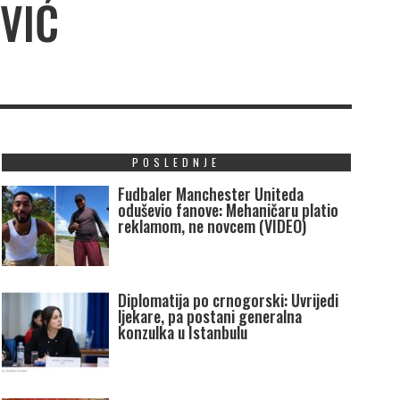
VIĆ
POSLEDNJE
Fudbaler Manchester Uniteda
oduševio fanove: Mehaničaru platio
reklamom, ne novcem (VIDEO)
Diplomatija po crnogorski: Uvrijedi
ljekare, pa postani generalna
konzulka u Istanbulu