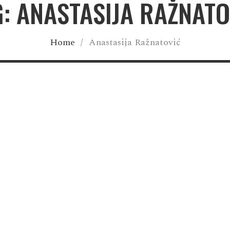
G: ANASTASIJA RAŽNATO
Home
/
Anastasija Ražnatović