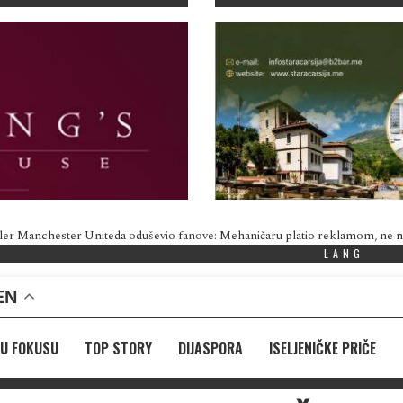
ler Manchester Uniteda oduševio fanove: Mehaničaru platio reklamom, ne
LANG
EN
U FOKUSU
TOP STORY
DIJASPORA
ISELJENIČKE PRIČE