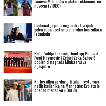
fanove: Mehaničaru platio reklamom, ne
novcem (VIDEO)
Diplomatija po crnogorski: Uvrijedi
ljekare, pa postani generalna konzulka u
Istanbulu
Hulija Velilja Lakonić, Dimitrije Popović,
Fuad Hasanović i Zejnel Zeka Šabović
dobitnici nagrada Ministarstva
dijaspore
Karlos Alkaraz slavio titulu u restoranu
naših iseljenika na Menhetnu: Evo šta je
obećao menadžeru Gutiću