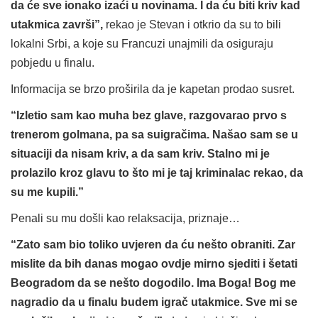
da će sve ionako izaći u novinama. I da ću biti kriv kad
utakmica završi”,
rekao je Stevan i otkrio da su to bili
lokalni Srbi, a koje su Francuzi unajmili da osiguraju
pobjedu u finalu.
Informacija se brzo proširila da je kapetan prodao susret.
“Izletio sam kao muha bez glave, razgovarao prvo s
trenerom golmana, pa sa suigračima. Našao sam se u
situaciji da nisam kriv, a da sam kriv. Stalno mi je
prolazilo kroz glavu to što mi je taj kriminalac rekao, da
su me kupili.”
Penali su mu došli kao relaksacija, priznaje…
“Zato sam bio toliko uvjeren da ću nešto obraniti. Zar
mislite da bih danas mogao ovdje mirno sjediti i šetati
Beogradom da se nešto dogodilo. Ima Boga! Bog me
nagradio da u finalu budem igrač utakmice. Sve mi se