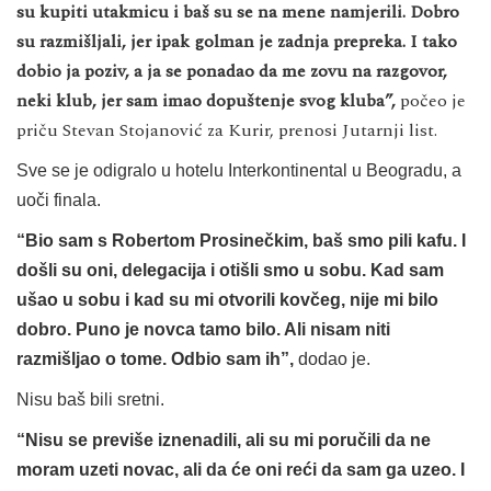
su kupiti utakmicu i baš su se na mene namjerili. Dobro
su razmišljali, jer ipak golman je zadnja prepreka. I tako
dobio ja poziv, a ja se ponadao da me zovu na razgovor,
neki klub, jer sam imao dopuštenje svog kluba”,
počeo je
priču Stevan Stojanović za
Kurir,
prenosi
Jutarnji list.
Sve se je odigralo u hotelu Interkontinental u Beogradu, a
uoči finala.
“Bio sam s Robertom Prosinečkim, baš smo pili kafu. I
došli su oni, delegacija i otišli smo u sobu. Kad sam
ušao u sobu i kad su mi otvorili kovčeg, nije mi bilo
dobro. Puno je novca tamo bilo. Ali nisam niti
razmišljao o tome. Odbio sam ih”,
dodao je.
Nisu baš bili sretni.
“Nisu se previše iznenadili, ali su mi poručili da ne
moram uzeti novac, ali da će oni reći da sam ga uzeo. I