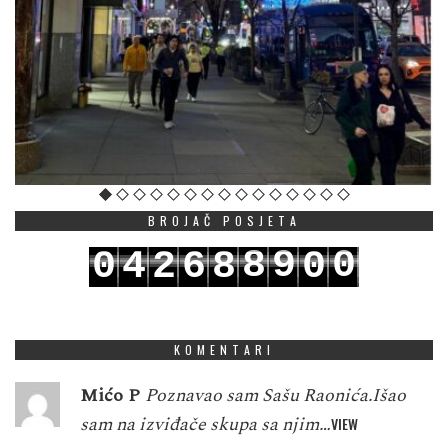
BROJAČ POSJETA
8
9
0
0
4
2
6
8
0
9
0
1
1
5
3
7
9
1
KOMENTARI
Mićo P
Poznavao sam Sašu Raonića.Išao
sam na izviđače skupa sa njim…
VIEW