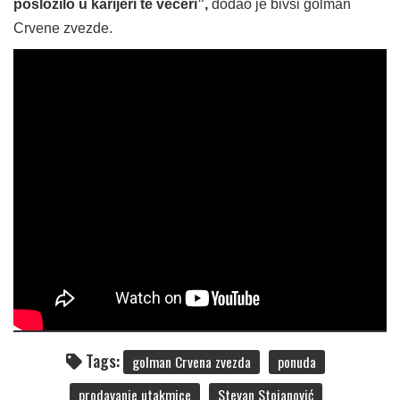
posložilo u karijeri te večeri”,
dodao je bivši golman
Crvene zvezde.
Tags:
golman Crvena zvezda
ponuda
prodavanje utakmice
Stevan Stojanović