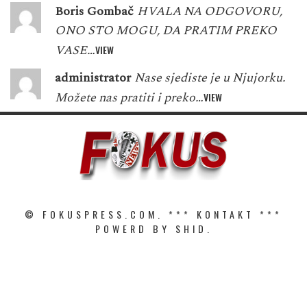
Boris Gombač
HVALA NA ODGOVORU,
ONO STO MOGU, DA PRATIM PREKO
VASE…
VIEW
administrator
Nase sjediste je u Njujorku.
Možete nas pratiti i preko…
VIEW
© FOKUSPRESS.COM. ***
KONTAKT
***
POWERD BY SHID.