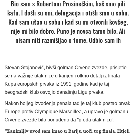
Bio sam s Robertom Prosinečkim, baš smo pili
kafu. I došli su oni, delegacija i otišli smo u sobu.
Kad sam ušao u sobu i kad su mi otvorili kovčeg,
nije mi bilo dobro. Puno je novca tamo bilo. Ali
nisam niti razmišljao o tome. Odbio sam ih
Stevan Stojanović, bivši golman Crvene zvezde, prisjetio
se najvažnije utakmice u karijeri i otkrio detalj iz finala
Kupa europskih prvaka iz 1991. godine kad je taj
beogradski klub osvojio današnju Ligu prvaka.
Nakon boljeg izvođenja penala tad je taj klub postao prvak
Europe protiv Olympique Marseillea, a upravo je golmanu
Crvene zvezde bilo ponuđeno da “proda utakmicu”.
“Zanimljiv uvod sam imao u Bariju uoči tog finala. Htjeli