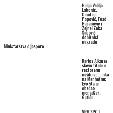
Hulija Velilja
Lakonić,
Dimitrije
Popović, Fuad
Hasanović i
Zejnel Zeka
Šabović
dobitnici
nagrada
Ministarstva dijaspore
Karlos Alkaraz
slavio titulu u
restoranu
naših iseljenika
na Menhetnu:
Evo šta je
obećao
menadžeru
Gutiću
VRH SPC I