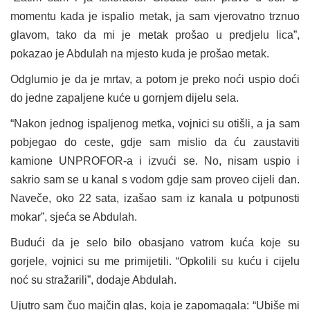
momentu kada je ispalio metak, ja sam vjerovatno trznuo
glavom, tako da mi je metak prošao u predjelu lica”,
pokazao je Abdulah na mjesto kuda je prošao metak.
Odglumio je da je mrtav, a potom je preko noći uspio doći
do jedne zapaljene kuće u gornjem dijelu sela.
“Nakon jednog ispaljenog metka, vojnici su otišli, a ja sam
pobjegao do ceste, gdje sam mislio da ću zaustaviti
kamione UNPROFOR-a i izvući se. No, nisam uspio i
sakrio sam se u kanal s vodom gdje sam proveo cijeli dan.
Naveče, oko 22 sata, izašao sam iz kanala u potpunosti
mokar”, sjeća se Abdulah.
Budući da je selo bilo obasjano vatrom kuća koje su
gorjele, vojnici su me primijetili. “Opkolili su kuću i cijelu
noć su stražarili”, dodaje Abdulah.
Ujutro sam čuo majčin glas, koja je zapomagala: “Ubiše mi