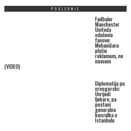
POSLEDNJE
Fudbaler
Manchester
Uniteda
oduševio
fanove:
Mehaničaru
platio
reklamom, ne
novcem
(VIDEO)
Diplomatija po
crnogorski:
Uvrijedi
ljekare, pa
postani
generalna
konzulka u
Istanbulu