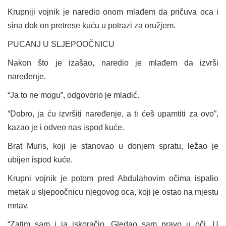
Krupniji vojnik je naredio onom mlađem da pričuva oca i
sina dok on pretrese kuću u potrazi za oružjem.
PUCANJ U SLJEPOOČNICU
Nakon što je izašao, naredio je mlađem da izvrši
naređenje.
“Ja to ne mogu”, odgovorio je mladić.
“Dobro, ja ću izvršiti naređenje, a ti ćeš upamtiti za ovo”,
kazao je i odveo nas ispod kuće.
Brat Muris, koji je stanovao u donjem spratu, ležao je
ubijen ispod kuće.
Krupni vojnik je potom pred Abdulahovim očima ispalio
metak u sljepoočnicu njegovog oca, koji je ostao na mjestu
mrtav.
“Zatim sam i ja iskoračio. Gledao sam pravo u oči. U