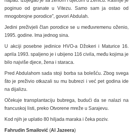
napad. Izbjegao je sa ženom i djecom u Zenicu. Kasnije je
poginuo od granate u Vitezu. Samo sam ja ostao od
mnogobrojne porodice”, govori Abdulah.
Jedini preživjeli član porodice se u međuvremenu oženio,
1995. godine. Ima jednog sina.
U akciji posebne jedinice HVO-a Džokeri i Maturice 16.
aprila 1993. spaljeno je i ubijeno 116 civila, među kojima je
bilo najviše djece, žena i staraca.
Pred Abdulahom sada stoji borba sa bolešću. Zbog svega
što je preživio otkazali su mu bubrezi i već pet godina ide
na dijalizu.
Očekuje transplantaciju bubrega, budući da se nalazi na
francuskoj listi, preko Otvorene mreže u Sarajevu.
Kod njih je uplatio 80 hiljada maraka i čeka poziv.
Fahrudin Smailović
(
Al Jazeera
)