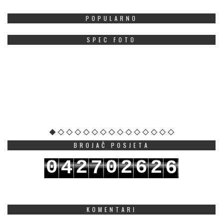
POPULARNO
SPEC FOTO
BROJAČ POSJETA
0
2
0
2
6
2
4
7
6
1
3
1
3
7
3
5
8
7
KOMENTARI