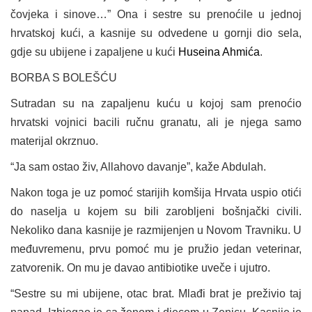
čovjeka i sinove…” Ona i sestre su prenoćile u jednoj
hrvatskoj kući, a kasnije su odvedene u gornji dio sela,
gdje su ubijene i zapaljene u kući
Huseina Ahmića
.
BORBA S BOLEŠĆU
Sutradan su na zapaljenu kuću u kojoj sam prenoćio
hrvatski vojnici bacili ručnu granatu, ali je njega samo
materijal okrznuo.
“Ja sam ostao živ, Allahovo davanje”, kaže Abdulah.
Nakon toga je uz pomoć starijih komšija Hrvata uspio otići
do naselja u kojem su bili zarobljeni bošnjački civili.
Nekoliko dana kasnije je razmijenjen u Novom Travniku. U
međuvremenu, prvu pomoć mu je pružio jedan veterinar,
zatvorenik. On mu je davao antibiotike uveče i ujutro.
“Sestre su mi ubijene, otac brat. Mlađi brat je preživio taj