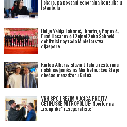
ljekare, pa postani generalna konzulka u
Istanbulu
Hulija Velilja Lakonić, Dimitrije Popović,
Fuad Hasanović i Zejnel Zeka Šabović
dobitnici nagrada Ministarstva
dijaspore
Karlos Alkaraz slavio titulu u restoranu
naših iseljenika na Menhetnu: Evo šta je
obećao menadžeru Gutiću
VRH SPC I REŽIM VUČIĆA PROTIV
CETINJSKE MITROPOLIJE: Novi lov na
„izdajnike” i „separatiste”