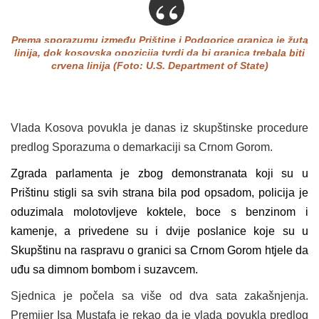
Prema sporazumu između Prištine i Podgorice granica je žuta
linija, dok kosovska opozicija tvrdi da bi granica trebala biti
crvena linija (Foto: U.S. Department of State)
Vlada Kosova povukla je danas iz skupštinske procedure
predlog Sporazuma o demarkaciji sa Crnom Gorom.
Zgrada parlamenta je zbog demonstranata koji su u
Prištinu stigli sa svih strana bila pod opsadom, policija je
oduzimala molotovljeve koktele, boce s benzinom i
kamenje, a privedene su i dvije poslanice koje su u
Skupštinu na raspravu o granici sa Crnom Gorom htjele da
uđu sa dimnom bombom i suzavcem.
Sjednica je počela sa više od dva sata zakašnjenja.
Premijer Isa Mustafa je rekao da je vlada povukla predlog