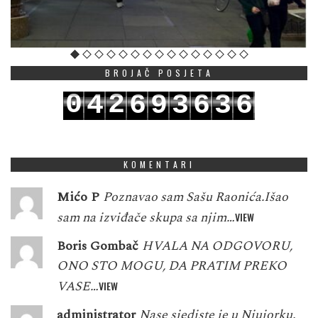
BROJAČ POSJETA
0
2
4
6
9
3
6
3
6
1
3
5
7
0
4
7
4
7
KOMENTARI
Mićo P
Poznavao sam Sašu Raonića.Išao
sam na izviđače skupa sa njim…
VIEW
Boris Gombač
HVALA NA ODGOVORU,
ONO STO MOGU, DA PRATIM PREKO
VASE…
VIEW
administrator
Nase sjediste je u Njujorku.