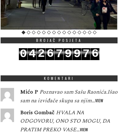
BROJAČ POSJETA
2
6
6
0
4
7
9
9
7
3
7
7
1
5
8
0
0
8
KOMENTARI
Mićo P
Poznavao sam Sašu Raonića.Išao
sam na izviđače skupa sa njim…
VIEW
Boris Gombač
HVALA NA
ODGOVORU, ONO STO MOGU, DA
PRATIM PREKO VASE…
VIEW