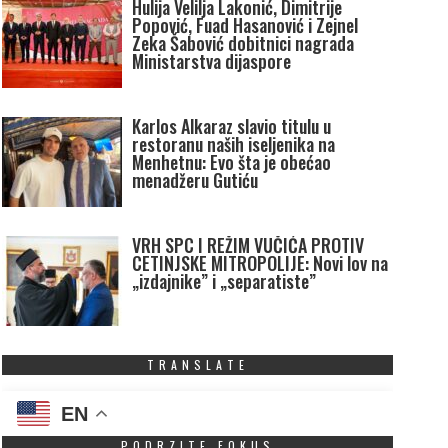
Hulija Velilja Lakonić, Dimitrije
Popović, Fuad Hasanović i Zejnel
Zeka Šabović dobitnici nagrada
Ministarstva dijaspore
Karlos Alkaraz slavio titulu u
restoranu naših iseljenika na
Menhetnu: Evo šta je obećao
menadžeru Gutiću
VRH SPC I REŽIM VUČIĆA PROTIV
CETINJSKE MITROPOLIJE: Novi lov na
„izdajnike” i „separatiste”
TRANSLATE
EN
PODRZITE FOKUS