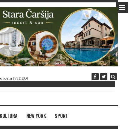
 novcem (VIDEO)
Diplomatija po crnogorski
KULTURA
NEW YORK
SPORT