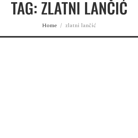
TAG: ZLATNI LANČIĆ
Home
/
zlatni lančić