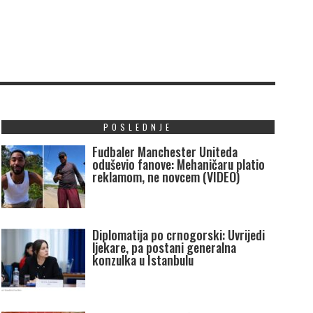
POSLEDNJE
Fudbaler Manchester Uniteda
oduševio fanove: Mehaničaru platio
reklamom, ne novcem (VIDEO)
Diplomatija po crnogorski: Uvrijedi
ljekare, pa postani generalna
konzulka u Istanbulu