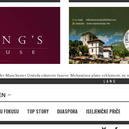
ler Manchester Uniteda oduševio fanove: Mehaničaru platio reklamom, ne
LANG
EN
U FOKUSU
TOP STORY
DIJASPORA
ISELJENIČKE PRIČE