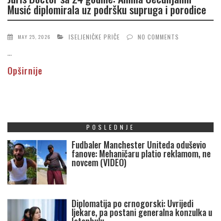
Musić diplomirala uz podršku supruga i porodice
ISELJENIČKE PRIČE
NO COMMENTS
MAY 25, 2026
...
Opširnije
POSLEDNJE
Fudbaler Manchester Uniteda oduševio
fanove: Mehaničaru platio reklamom, ne
novcem (VIDEO)
Diplomatija po crnogorski: Uvrijedi
ljekare, pa postani generalna konzulka u