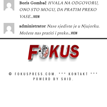
Boris Gombač
HVALA NA ODGOVORU,
ONO STO MOGU, DA PRATIM PREKO
VASE…
VIEW
administrator
Nase sjediste je u Njujorku.
Možete nas pratiti i preko…
VIEW
© FOKUSPRESS.COM. ***
KONTAKT
***
POWERD BY SHID.