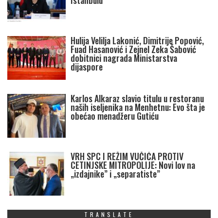
Istanbulu
Hulija Velilja Lakonić, Dimitrije Popović,
Fuad Hasanović i Zejnel Zeka Šabović
dobitnici nagrada Ministarstva
dijaspore
Karlos Alkaraz slavio titulu u restoranu
naših iseljenika na Menhetnu: Evo šta je
obećao menadžeru Gutiću
VRH SPC I REŽIM VUČIĆA PROTIV
CETINJSKE MITROPOLIJE: Novi lov na
„izdajnike” i „separatiste”
TRANSLATE