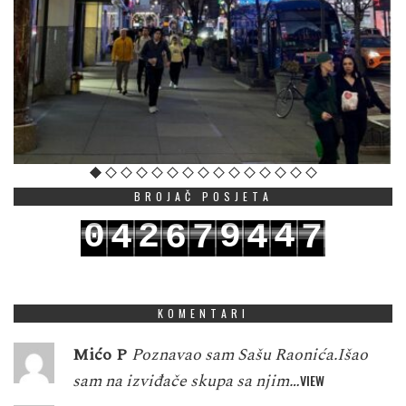
BROJAČ POSJETA
0
2
9
4
4
6
7
4
7
1
3
0
5
5
7
8
5
8
KOMENTARI
Mićo P
Poznavao sam Sašu Raonića.Išao
sam na izviđače skupa sa njim…
VIEW