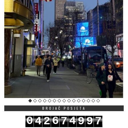
BROJAČ POSJETA
0
6
4
4
2
7
9
9
7