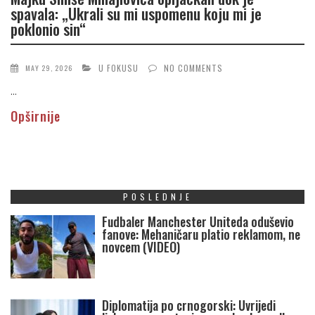
spavala: „Ukrali su mi uspomenu koju mi je
poklonio sin“
U FOKUSU
NO COMMENTS
MAY 29, 2026
...
Opširnije
POSLEDNJE
Fudbaler Manchester Uniteda oduševio
fanove: Mehaničaru platio reklamom, ne
novcem (VIDEO)
Diplomatija po crnogorski: Uvrijedi