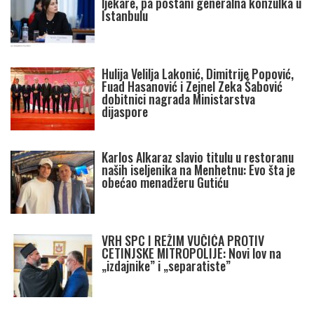
ljekare, pa postani generalna konzulka u
Istanbulu
Hulija Velilja Lakonić, Dimitrije Popović,
Fuad Hasanović i Zejnel Zeka Šabović
dobitnici nagrada Ministarstva
dijaspore
Karlos Alkaraz slavio titulu u restoranu
naših iseljenika na Menhetnu: Evo šta je
obećao menadžeru Gutiću
VRH SPC I REŽIM VUČIĆA PROTIV
CETINJSKE MITROPOLIJE: Novi lov na
„izdajnike” i „separatiste”