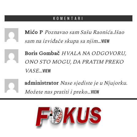
1
7
5
5
3
8
0
0
8
KOMENTARI
Mićo P
Poznavao sam Sašu Raonića.Išao
sam na izviđače skupa sa njim…
VIEW
Boris Gombač
HVALA NA ODGOVORU,
ONO STO MOGU, DA PRATIM PREKO
VASE…
VIEW
administrator
Nase sjediste je u Njujorku.
Možete nas pratiti i preko…
VIEW