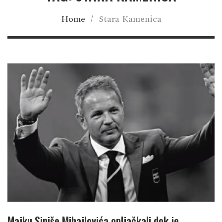
Home
/
Stara Kamenica
Majku Siniše Mihajlovića opljačkali dok je