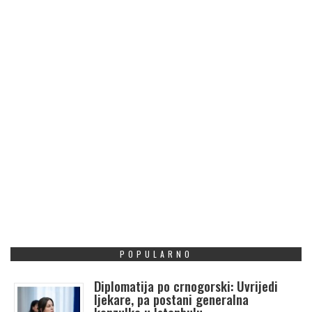
POPULARNO
Diplomatija po crnogorski: Uvrijedi
ljekare, pa postani generalna