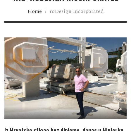
Home
/
roDesign Incorporated
Iz Hrvatske stigao bez diplome, danas u Njujorku