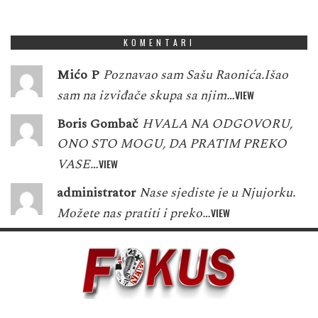
7
8
7
7
9
1
5
3
9
KOMENTARI
Mićo P
Poznavao sam Sašu Raonića.Išao
sam na izviđače skupa sa njim…
VIEW
Boris Gombač
HVALA NA ODGOVORU,
ONO STO MOGU, DA PRATIM PREKO
VASE…
VIEW
administrator
Nase sjediste je u Njujorku.
Možete nas pratiti i preko…
VIEW