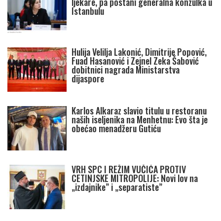
ljekare, pa postani generalna konzulka u
Istanbulu
Hulija Velilja Lakonić, Dimitrije Popović,
Fuad Hasanović i Zejnel Zeka Šabović
dobitnici nagrada Ministarstva
dijaspore
Karlos Alkaraz slavio titulu u restoranu
naših iseljenika na Menhetnu: Evo šta je
obećao menadžeru Gutiću
VRH SPC I REŽIM VUČIĆA PROTIV
CETINJSKE MITROPOLIJE: Novi lov na
„izdajnike” i „separatiste”