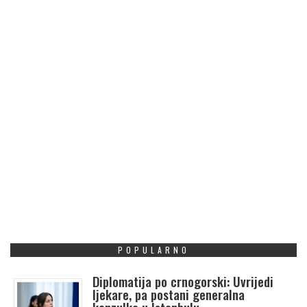
POPULARNO
Diplomatija po crnogorski: Uvrijedi
ljekare, pa postani generalna