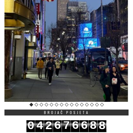
BROJAČ POSJETA
6
7
6
6
8
0
4
2
8