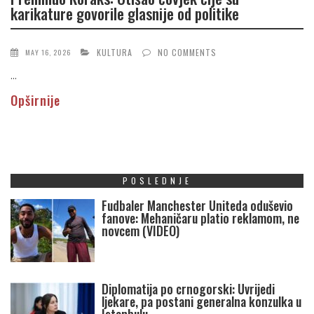
karikature govorile glasnije od politike
KULTURA
NO COMMENTS
MAY 16, 2026
...
Opširnije
POSLEDNJE
Fudbaler Manchester Uniteda oduševio
fanove: Mehaničaru platio reklamom, ne
novcem (VIDEO)
Diplomatija po crnogorski: Uvrijedi
ljekare, pa postani generalna konzulka u