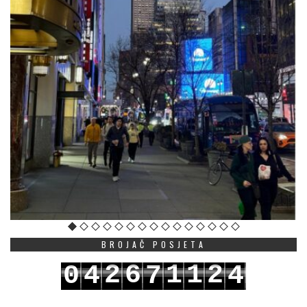
BROJAČ POSJETA
2
6
1
1
2
0
4
7
4
3
7
2
2
3
1
5
8
5