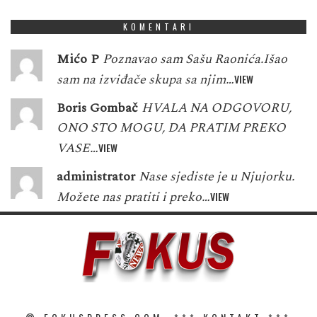
KOMENTARI
Mićo P
Poznavao sam Sašu Raonića.Išao
sam na izviđače skupa sa njim…
VIEW
Boris Gombač
HVALA NA ODGOVORU,
ONO STO MOGU, DA PRATIM PREKO
VASE…
VIEW
administrator
Nase sjediste je u Njujorku.
Možete nas pratiti i preko…
VIEW