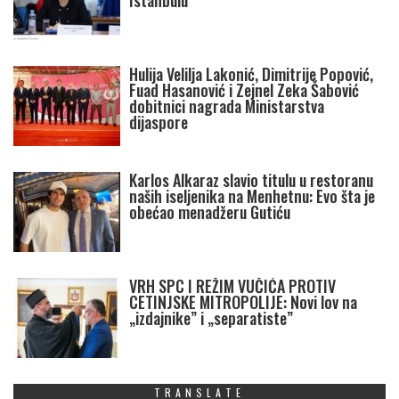
Istanbulu
Hulija Velilja Lakonić, Dimitrije Popović,
Fuad Hasanović i Zejnel Zeka Šabović
dobitnici nagrada Ministarstva
dijaspore
Karlos Alkaraz slavio titulu u restoranu
naših iseljenika na Menhetnu: Evo šta je
obećao menadžeru Gutiću
VRH SPC I REŽIM VUČIĆA PROTIV
CETINJSKE MITROPOLIJE: Novi lov na
„izdajnike” i „separatiste”
TRANSLATE