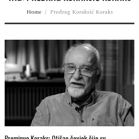
Home
/
Predrag Koraksić Koraks
Preminuo Koraks: Otišao čovjek čije su