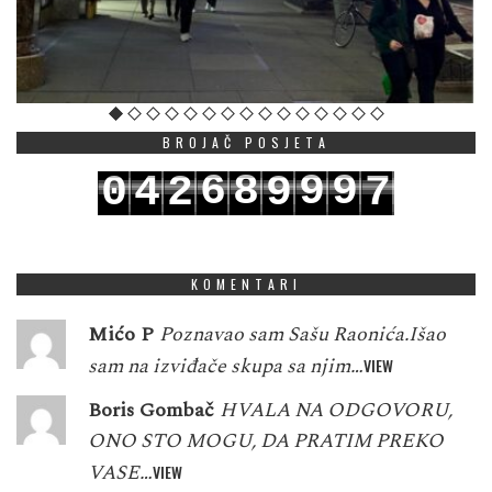
BROJAČ POSJETA
6
8
9
9
0
4
2
9
7
7
9
0
0
1
5
3
0
8
KOMENTARI
Mićo P
Poznavao sam Sašu Raonića.Išao
sam na izviđače skupa sa njim…
VIEW
Boris Gombač
HVALA NA ODGOVORU,
ONO STO MOGU, DA PRATIM PREKO
VASE…
VIEW