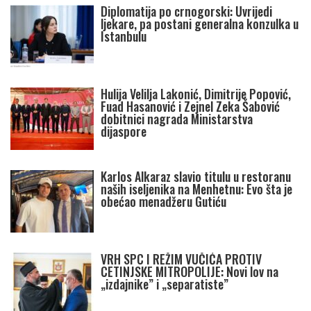
Diplomatija po crnogorski: Uvrijedi
ljekare, pa postani generalna konzulka u
Istanbulu
Hulija Velilja Lakonić, Dimitrije Popović,
Fuad Hasanović i Zejnel Zeka Šabović
dobitnici nagrada Ministarstva
dijaspore
Karlos Alkaraz slavio titulu u restoranu
naših iseljenika na Menhetnu: Evo šta je
obećao menadžeru Gutiću
VRH SPC I REŽIM VUČIĆA PROTIV
CETINJSKE MITROPOLIJE: Novi lov na
„izdajnike” i „separatiste”