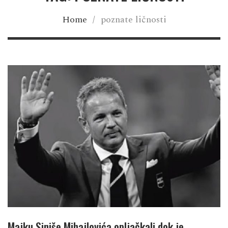
Home
/
poznate ličnosti
Majku Siniše Mihajlovića opljačkali dok je