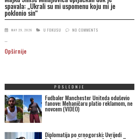
spavala: „Ukrali su mi uspomenu koju mi je
poklonio sin“
U FOKUSU
NO COMMENTS
MAY 29, 2026
...
Opširnije
POSLEDNJE
Fudbaler Manchester Uniteda oduševio
fanove: Mehaničaru platio reklamom, ne
novcem (VIDEO)
Diplomatija po crnogorski: Uvrijedi