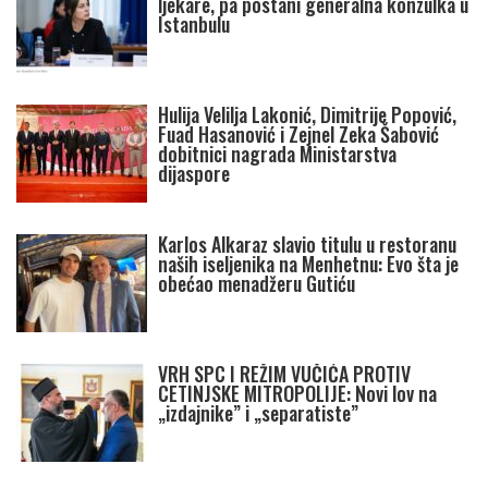
ljekare, pa postani generalna konzulka u
Istanbulu
Hulija Velilja Lakonić, Dimitrije Popović,
Fuad Hasanović i Zejnel Zeka Šabović
dobitnici nagrada Ministarstva
dijaspore
Karlos Alkaraz slavio titulu u restoranu
naših iseljenika na Menhetnu: Evo šta je
obećao menadžeru Gutiću
VRH SPC I REŽIM VUČIĆA PROTIV
CETINJSKE MITROPOLIJE: Novi lov na
„izdajnike” i „separatiste”