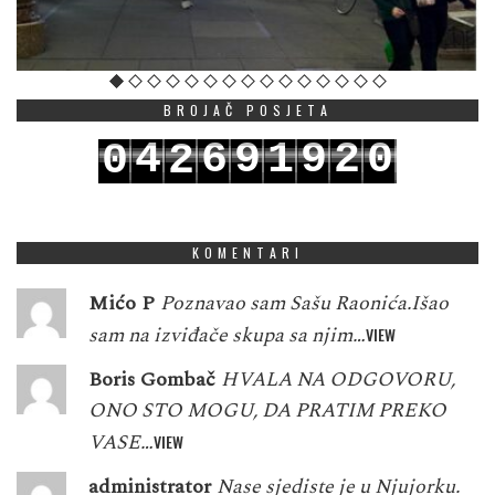
BROJAČ POSJETA
4
6
9
1
9
2
0
0
2
5
7
0
2
0
3
1
1
3
KOMENTARI
Mićo P
Poznavao sam Sašu Raonića.Išao
sam na izviđače skupa sa njim…
VIEW
Boris Gombač
HVALA NA ODGOVORU,
ONO STO MOGU, DA PRATIM PREKO
VASE…
VIEW
administrator
Nase sjediste je u Njujorku.