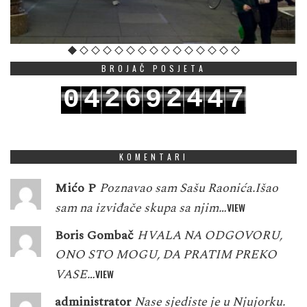
BROJAČ POSJETA
2
6
2
4
0
4
9
4
7
3
7
3
5
1
5
0
5
8
KOMENTARI
Mićo P
Poznavao sam Sašu Raonića.Išao
sam na izviđače skupa sa njim…
VIEW
Boris Gombač
HVALA NA ODGOVORU,
ONO STO MOGU, DA PRATIM PREKO
VASE…
VIEW
administrator
Nase sjediste je u Njujorku.