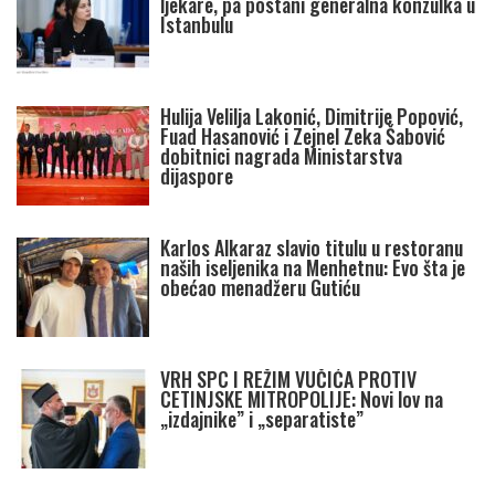
ljekare, pa postani generalna konzulka u
Istanbulu
Hulija Velilja Lakonić, Dimitrije Popović,
Fuad Hasanović i Zejnel Zeka Šabović
dobitnici nagrada Ministarstva
dijaspore
Karlos Alkaraz slavio titulu u restoranu
naših iseljenika na Menhetnu: Evo šta je
obećao menadžeru Gutiću
VRH SPC I REŽIM VUČIĆA PROTIV
CETINJSKE MITROPOLIJE: Novi lov na
„izdajnike” i „separatiste”