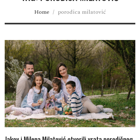
Home
/
porodica milatović
Jakov i Milena Milatović otvorili vrata porodičnog