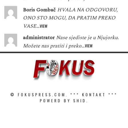
Boris Gombač
HVALA NA ODGOVORU,
ONO STO MOGU, DA PRATIM PREKO
VASE…
VIEW
administrator
Nase sjediste je u Njujorku.
Možete nas pratiti i preko…
VIEW
© FOKUSPRESS.COM. ***
KONTAKT
***
POWERD BY SHID.