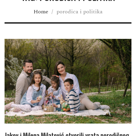
Home
/
porodica i politika
Jakov i Milena Milatović otvorili vrata porodičnog