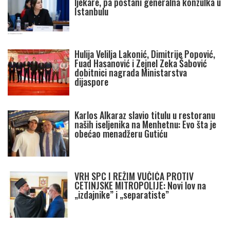
ljekare, pa postani generalna konzulka u
Istanbulu
Hulija Velilja Lakonić, Dimitrije Popović,
Fuad Hasanović i Zejnel Zeka Šabović
dobitnici nagrada Ministarstva
dijaspore
Karlos Alkaraz slavio titulu u restoranu
naših iseljenika na Menhetnu: Evo šta je
obećao menadžeru Gutiću
VRH SPC I REŽIM VUČIĆA PROTIV
CETINJSKE MITROPOLIJE: Novi lov na
„izdajnike” i „separatiste”