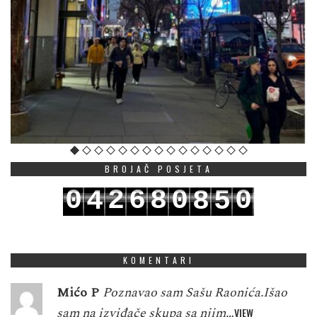
BROJAČ POSJETA
0
2
6
8
0
0
4
8
5
1
3
7
9
1
1
5
9
6
KOMENTARI
Mićo P
Poznavao sam Sašu Raonića.Išao
sam na izviđače skupa sa njim…
VIEW