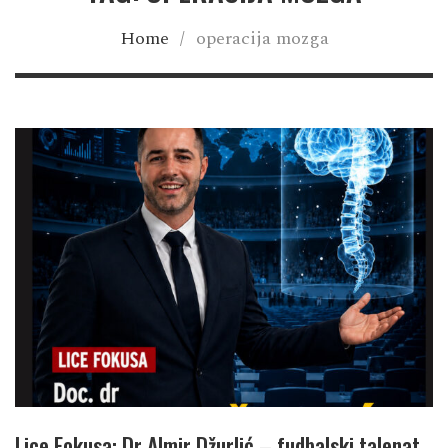
Home
/
operacija mozga
Lice Fokusa: Dr Almir Džurlić – fudbalski talenat