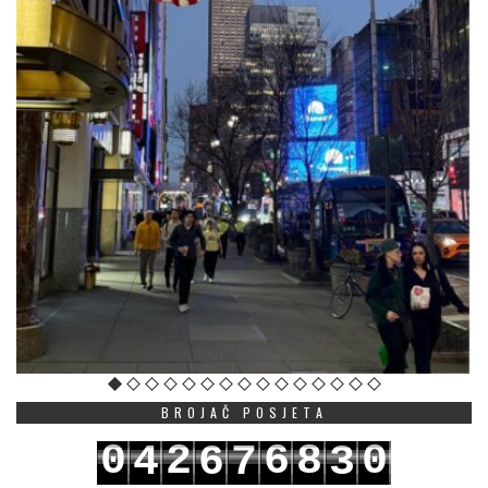
BROJAČ POSJETA
0
2
6
8
0
4
6
7
3