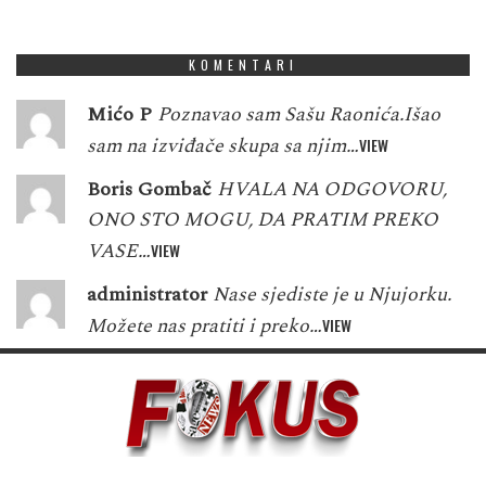
1
3
7
9
1
5
7
8
4
KOMENTARI
Mićo P
Poznavao sam Sašu Raonića.Išao
sam na izviđače skupa sa njim…
VIEW
Boris Gombač
HVALA NA ODGOVORU,
ONO STO MOGU, DA PRATIM PREKO
VASE…
VIEW
administrator
Nase sjediste je u Njujorku.
Možete nas pratiti i preko…
VIEW