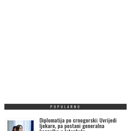
POPULARNO
Diplomatija po crnogorski: Uvrijedi
ljekare, pa postani generalna