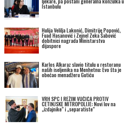
ljekare, pa postani generalna konzulka u
Istanbulu
Hulija Velilja Lakonić, Dimitrije Popović,
Fuad Hasanović i Zejnel Zeka Šabović
dobitnici nagrada Ministarstva
dijaspore
Karlos Alkaraz slavio titulu u restoranu
naših iseljenika na Menhetnu: Evo šta je
obećao menadžeru Gutiću
VRH SPC I REŽIM VUČIĆA PROTIV
CETINJSKE MITROPOLIJE: Novi lov na
„izdajnike” i „separatiste”