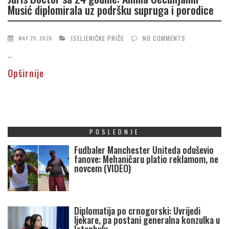
Musić diplomirala uz podršku supruga i porodice
ISELJENIČKE PRIČE
NO COMMENTS
MAY 25, 2026
...
Opširnije
POSLEDNJE
Fudbaler Manchester Uniteda oduševio
fanove: Mehaničaru platio reklamom, ne
novcem (VIDEO)
Diplomatija po crnogorski: Uvrijedi
ljekare, pa postani generalna konzulka u