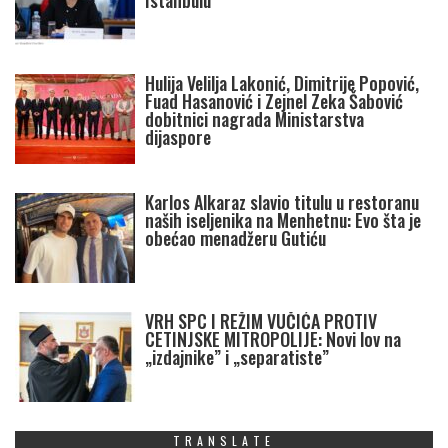
Istanbulu
Hulija Velilja Lakonić, Dimitrije Popović,
Fuad Hasanović i Zejnel Zeka Šabović
dobitnici nagrada Ministarstva
dijaspore
Karlos Alkaraz slavio titulu u restoranu
naših iseljenika na Menhetnu: Evo šta je
obećao menadžeru Gutiću
VRH SPC I REŽIM VUČIĆA PROTIV
CETINJSKE MITROPOLIJE: Novi lov na
„izdajnike” i „separatiste”
TRANSLATE