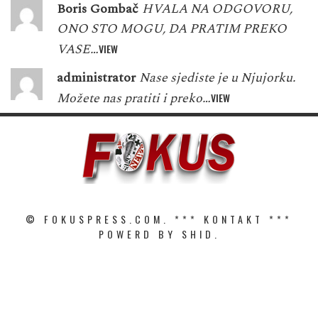
Boris Gombač
HVALA NA ODGOVORU,
ONO STO MOGU, DA PRATIM PREKO
VASE…
VIEW
administrator
Nase sjediste je u Njujorku.
Možete nas pratiti i preko…
VIEW
© FOKUSPRESS.COM. ***
KONTAKT
***
POWERD BY SHID.