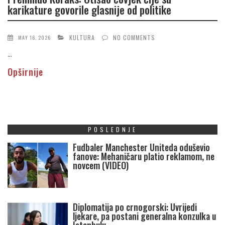
karikature govorile glasnije od politike
KULTURA
NO COMMENTS
MAY 16, 2026
...
Opširnije
POSLEDNJE
Fudbaler Manchester Uniteda oduševio
fanove: Mehaničaru platio reklamom, ne
novcem (VIDEO)
Diplomatija po crnogorski: Uvrijedi
ljekare, pa postani generalna konzulka u