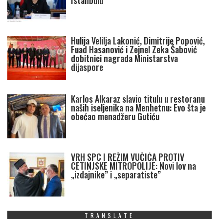
Istanbulu
Hulija Velilja Lakonić, Dimitrije Popović,
Fuad Hasanović i Zejnel Zeka Šabović
dobitnici nagrada Ministarstva
dijaspore
Karlos Alkaraz slavio titulu u restoranu
naših iseljenika na Menhetnu: Evo šta je
obećao menadžeru Gutiću
VRH SPC I REŽIM VUČIĆA PROTIV
CETINJSKE MITROPOLIJE: Novi lov na
„izdajnike” i „separatiste”
TRANSLATE