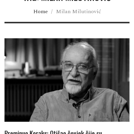
Home
/
Milan Milutinović
Preminuo Koraks: Otišao čovjek čije su