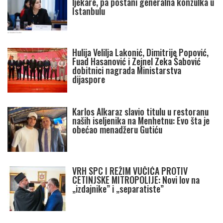
ljekare, pa postani generalna konzulka u
Istanbulu
Hulija Velilja Lakonić, Dimitrije Popović,
Fuad Hasanović i Zejnel Zeka Šabović
dobitnici nagrada Ministarstva
dijaspore
Karlos Alkaraz slavio titulu u restoranu
naših iseljenika na Menhetnu: Evo šta je
obećao menadžeru Gutiću
VRH SPC I REŽIM VUČIĆA PROTIV
CETINJSKE MITROPOLIJE: Novi lov na
„izdajnike” i „separatiste”