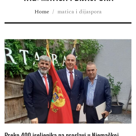
Home
/
matica i dijaspora
Preko 400 iseljenika na proslavi u Njemačkoj,