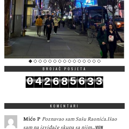
BROJAČ POSJETA
0
4
5
6
3
2
6
8
3
1
5
6
7
4
3
7
9
4
KOMENTARI
Mićo P
Poznavao sam Sašu Raonića.Išao
sam na izviđače skupa sa njim…
VIEW