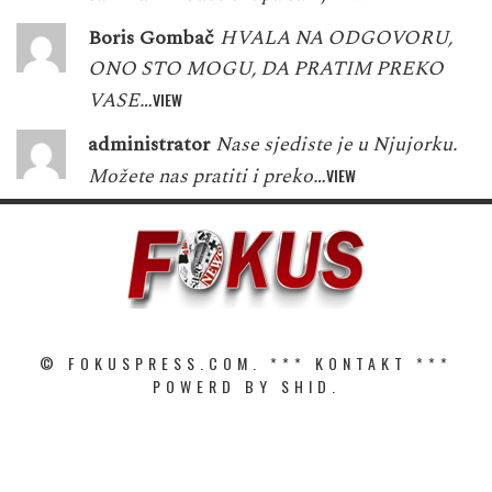
Boris Gombač
HVALA NA ODGOVORU,
ONO STO MOGU, DA PRATIM PREKO
VASE…
VIEW
administrator
Nase sjediste je u Njujorku.
Možete nas pratiti i preko…
VIEW
© FOKUSPRESS.COM. ***
KONTAKT
***
POWERD BY SHID.