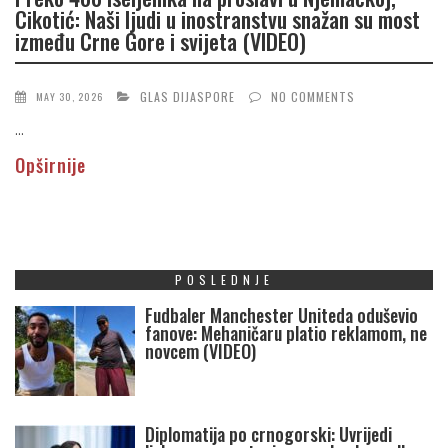
Cikotić: Naši ljudi u inostranstvu snažan su most
između Crne Gore i svijeta (VIDEO)
GLAS DIJASPORE
NO COMMENTS
MAY 30, 2026
...
Opširnije
POSLEDNJE
Fudbaler Manchester Uniteda oduševio
fanove: Mehaničaru platio reklamom, ne
novcem (VIDEO)
Diplomatija po crnogorski: Uvrijedi