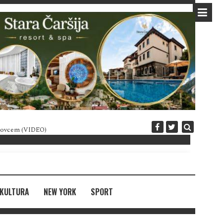
 novcem (VIDEO)
Diplomatija po crnogorski
KULTURA
NEW YORK
SPORT