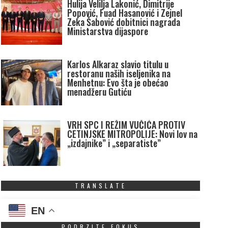
Hulija Velilja Lakonić, Dimitrije
Popović, Fuad Hasanović i Zejnel
Zeka Šabović dobitnici nagrada
Ministarstva dijaspore
Karlos Alkaraz slavio titulu u
restoranu naših iseljenika na
Menhetnu: Evo šta je obećao
menadžeru Gutiću
VRH SPC I REŽIM VUČIĆA PROTIV
CETINJSKE MITROPOLIJE: Novi lov na
„izdajnike” i „separatiste”
TRANSLATE
EN
PODRZITE FOKUS