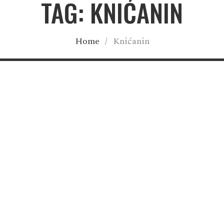
TAG: KNIĆANIN
Home
/
Knićanin