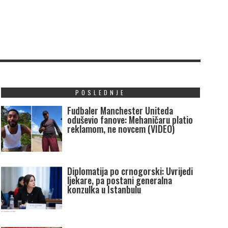
POSLEDNJE
Fudbaler Manchester Uniteda
oduševio fanove: Mehaničaru platio
reklamom, ne novcem (VIDEO)
Diplomatija po crnogorski: Uvrijedi
ljekare, pa postani generalna
konzulka u Istanbulu