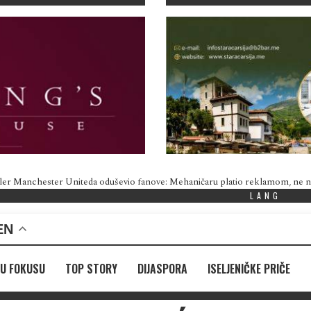
ler Manchester Uniteda oduševio fanove: Mehaničaru platio reklamom, ne
LANG
EN
U FOKUSU
TOP STORY
DIJASPORA
ISELJENIČKE PRIČE