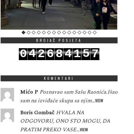
BROJAČ POSJETA
4
5
0
2
6
8
4
1
7
5
6
1
3
7
9
5
2
8
KOMENTARI
Mićo P
Poznavao sam Sašu Raonića.Išao
sam na izviđače skupa sa njim…
VIEW
Boris Gombač
HVALA NA
ODGOVORU, ONO STO MOGU, DA
PRATIM PREKO VASE…
VIEW