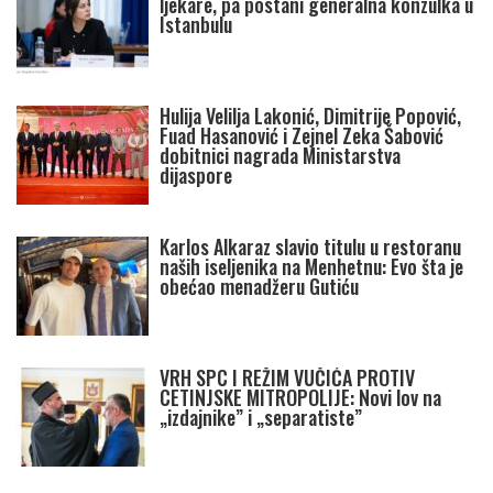
ljekare, pa postani generalna konzulka u
Istanbulu
Hulija Velilja Lakonić, Dimitrije Popović,
Fuad Hasanović i Zejnel Zeka Šabović
dobitnici nagrada Ministarstva
dijaspore
Karlos Alkaraz slavio titulu u restoranu
naših iseljenika na Menhetnu: Evo šta je
obećao menadžeru Gutiću
VRH SPC I REŽIM VUČIĆA PROTIV
CETINJSKE MITROPOLIJE: Novi lov na
„izdajnike” i „separatiste”