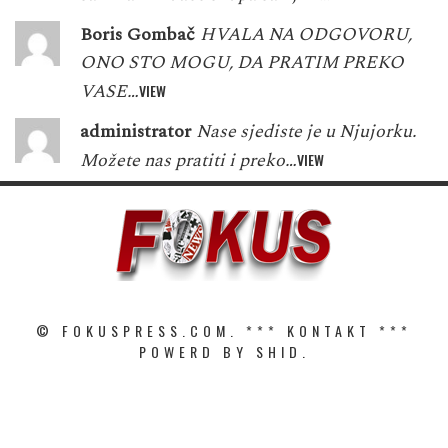
Boris Gombač
HVALA NA ODGOVORU,
ONO STO MOGU, DA PRATIM PREKO
VASE…
VIEW
administrator
Nase sjediste je u Njujorku.
Možete nas pratiti i preko…
VIEW
© FOKUSPRESS.COM. ***
KONTAKT
***
POWERD BY SHID.