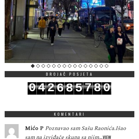
BROJAČ POSJETA
0
4
2
7
8
0
6
8
5
1
5
3
8
9
1
7
9
6
KOMENTARI
Mićo P
Poznavao sam Sašu Raonića.Išao
sam na izviđače skupa sa njim…
VIEW