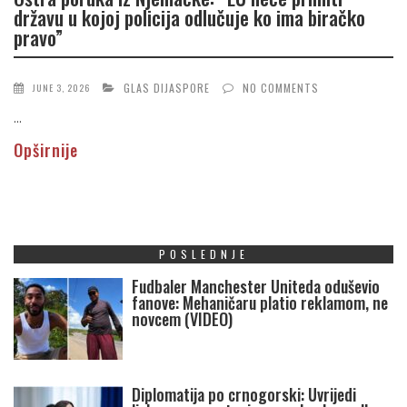
državu u kojoj policija odlučuje ko ima biračko
pravo”
GLAS DIJASPORE
NO COMMENTS
JUNE 3, 2026
...
Opširnije
POSLEDNJE
Fudbaler Manchester Uniteda oduševio
fanove: Mehaničaru platio reklamom, ne
novcem (VIDEO)
Diplomatija po crnogorski: Uvrijedi