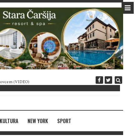
 novcem (VIDEO)
Diplomatija po crnogorski
KULTURA
NEW YORK
SPORT