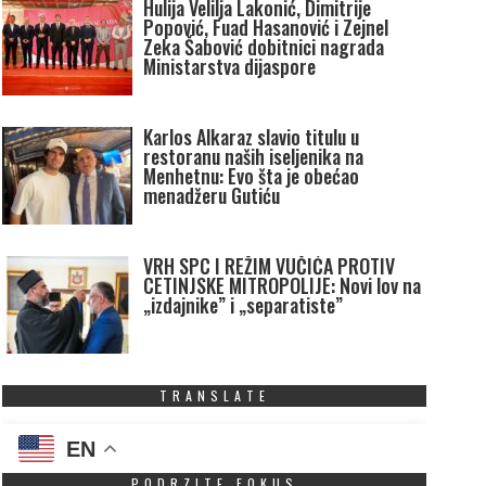
Hulija Velilja Lakonić, Dimitrije
Popović, Fuad Hasanović i Zejnel
Zeka Šabović dobitnici nagrada
Ministarstva dijaspore
Karlos Alkaraz slavio titulu u
restoranu naših iseljenika na
Menhetnu: Evo šta je obećao
menadžeru Gutiću
VRH SPC I REŽIM VUČIĆA PROTIV
CETINJSKE MITROPOLIJE: Novi lov na
„izdajnike” i „separatiste”
TRANSLATE
EN
PODRZITE FOKUS