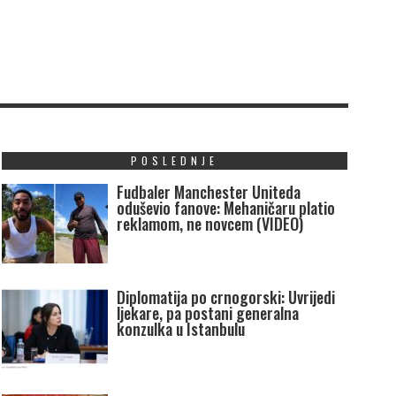
POSLEDNJE
Fudbaler Manchester Uniteda
oduševio fanove: Mehaničaru platio
reklamom, ne novcem (VIDEO)
Diplomatija po crnogorski: Uvrijedi
ljekare, pa postani generalna
konzulka u Istanbulu