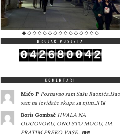
BROJAČ POSJETA
2
8
0
4
0
4
6
0
2
3
9
1
5
1
5
7
1
3
KOMENTARI
Mićo P
Poznavao sam Sašu Raonića.Išao
sam na izviđače skupa sa njim…
VIEW
Boris Gombač
HVALA NA
ODGOVORU, ONO STO MOGU, DA
PRATIM PREKO VASE…
VIEW