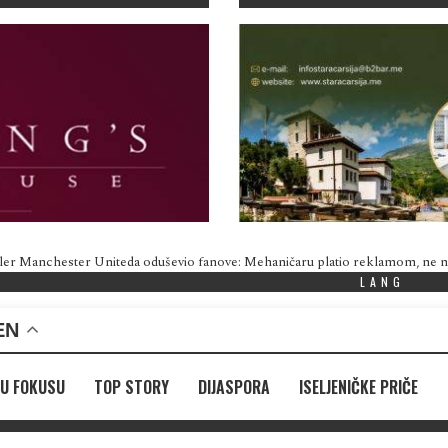
ler Manchester Uniteda oduševio fanove: Mehaničaru platio reklamom, ne
LANG
EN
U FOKUSU
TOP STORY
DIJASPORA
ISELJENIČKE PRIČE