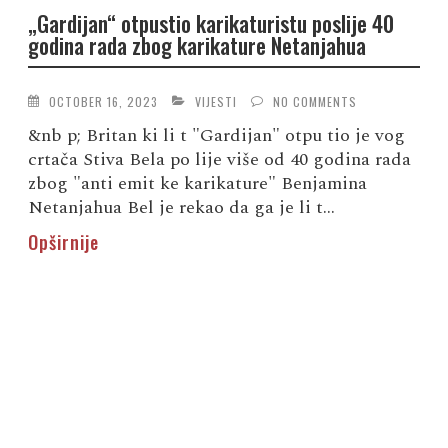
„Gardijan“ otpustio karikaturistu poslije 40
godina rada zbog karikature Netanjahua
OCTOBER 16, 2023
VIJESTI
NO COMMENTS
&nb p; Britan ki li t "Gardijan" otpu tio je vog
crtača Stiva Bela po lije više od 40 godina rada
zbog "anti emit ke karikature" Benjamina
Netanjahua Bel je rekao da ga je li t...
Opširnije