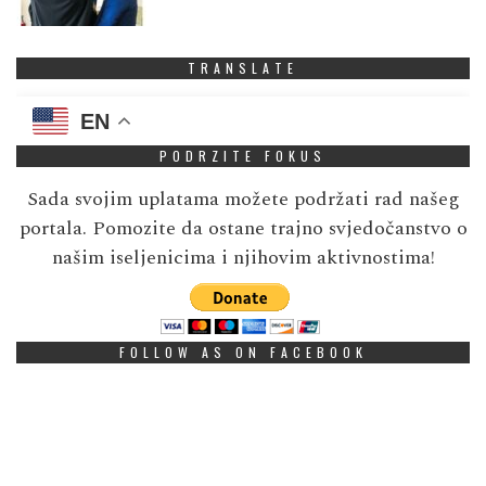
TRANSLATE
EN
PODRZITE FOKUS
Sada svojim uplatama možete podržati rad našeg
portala. Pomozite da ostane trajno svjedočanstvo o
našim iseljenicima i njihovim aktivnostima!
FOLLOW AS ON FACEBOOK