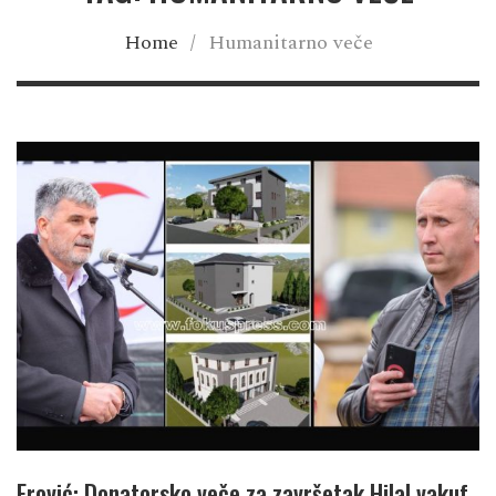
Home
/
Humanitarno veče
Erović: Donatorsko veče za završetak Hilal vakuf