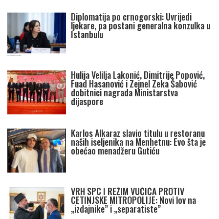
Diplomatija po crnogorski: Uvrijedi
ljekare, pa postani generalna konzulka u
Istanbulu
Hulija Velilja Lakonić, Dimitrije Popović,
Fuad Hasanović i Zejnel Zeka Šabović
dobitnici nagrada Ministarstva
dijaspore
Karlos Alkaraz slavio titulu u restoranu
naših iseljenika na Menhetnu: Evo šta je
obećao menadžeru Gutiću
VRH SPC I REŽIM VUČIĆA PROTIV
CETINJSKE MITROPOLIJE: Novi lov na
„izdajnike” i „separatiste”