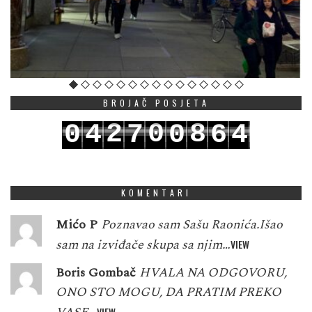
BROJAČ POSJETA
2
0
8
0
4
7
0
6
4
3
1
9
1
5
8
1
7
5
KOMENTARI
Mićo P
Poznavao sam Sašu Raonića.Išao
sam na izviđače skupa sa njim…
VIEW
Boris Gombač
HVALA NA ODGOVORU,
ONO STO MOGU, DA PRATIM PREKO
VIEW