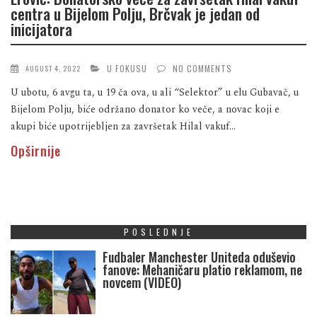
centra u Bijelom Polju, Brčvak je jedan od
inicijatora
U FOKUSU
NO COMMENTS
AUGUST 4, 2022
U ubotu, 6 avgu ta, u 19 ča ova, u ali “Selektor” u elu Gubavač, u
Bijelom Polju, biće održano donator ko veče, a novac koji e
akupi biće upotrijebljen za završetak Hilal vakuf...
Opširnije
POSLEDNJE
Fudbaler Manchester Uniteda oduševio
fanove: Mehaničaru platio reklamom, ne
novcem (VIDEO)