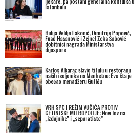
ljekare, pa postani generalna konzulka u
Istanbulu
Hulija Velilja Lakonić, Dimitrije Popović,
Fuad Hasanović i Zejnel Zeka Šabović
dobitnici nagrada Ministarstva
dijaspore
Karlos Alkaraz slavio titulu u restoranu
naših iseljenika na Menhetnu: Evo šta je
obećao menadžeru Gutiću
VRH SPC I REŽIM VUČIĆA PROTIV
CETINJSKE MITROPOLIJE: Novi lov na
„izdajnike” i „separatiste”