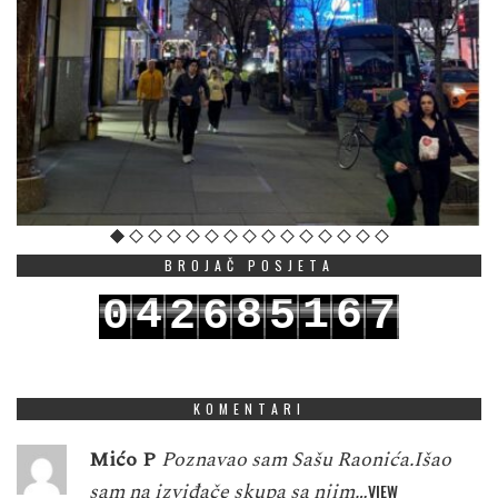
BROJAČ POSJETA
4
8
1
6
0
2
6
5
7
5
9
2
7
1
3
7
6
8
KOMENTARI
Mićo P
Poznavao sam Sašu Raonića.Išao
sam na izviđače skupa sa njim…
VIEW