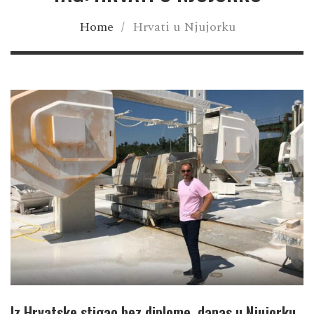
Home
/
Hrvati u Njujorku
Iz Hrvatske stigao bez diplome, danas u Njujorku