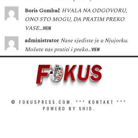
Boris Gombač
HVALA NA ODGOVORU,
ONO STO MOGU, DA PRATIM PREKO
VASE…
VIEW
administrator
Nase sjediste je u Njujorku.
Možete nas pratiti i preko…
VIEW
© FOKUSPRESS.COM. ***
KONTAKT
***
POWERD BY SHID.