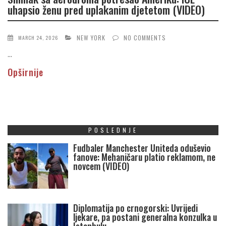
uhapsio ženu pred uplakanim djetetom (VIDEO)
NEW YORK
NO COMMENTS
MARCH 24, 2026
...
Opširnije
POSLEDNJE
Fudbaler Manchester Uniteda oduševio
fanove: Mehaničaru platio reklamom, ne
novcem (VIDEO)
Diplomatija po crnogorski: Uvrijedi
ljekare, pa postani generalna konzulka u