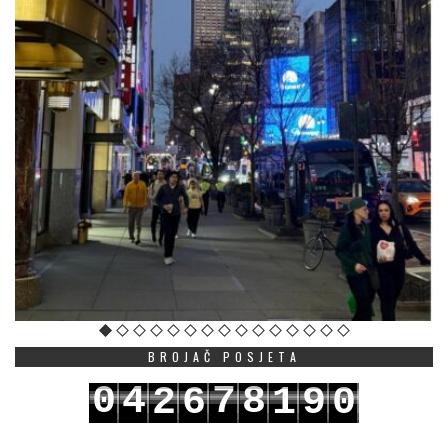
BROJAČ POSJETA
0
4
7
8
2
6
1
9
0
1
5
8
9
3
7
2
0
1