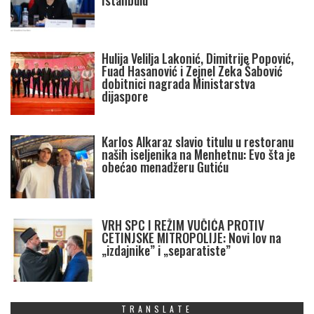
Istanbulu
Hulija Velilja Lakonić, Dimitrije Popović,
Fuad Hasanović i Zejnel Zeka Šabović
dobitnici nagrada Ministarstva
dijaspore
Karlos Alkaraz slavio titulu u restoranu
naših iseljenika na Menhetnu: Evo šta je
obećao menadžeru Gutiću
VRH SPC I REŽIM VUČIĆA PROTIV
CETINJSKE MITROPOLIJE: Novi lov na
„izdajnike” i „separatiste”
TRANSLATE