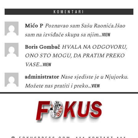
KOMENTARI
Mićo P
Poznavao sam Sašu Raonića.Išao
sam na izviđače skupa sa njim…
VIEW
Boris Gombač
HVALA NA ODGOVORU,
ONO STO MOGU, DA PRATIM PREKO
VASE…
VIEW
administrator
Nase sjediste je u Njujorku.
Možete nas pratiti i preko…
VIEW