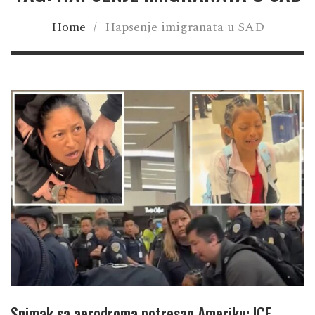
Home
/
Hapsenje imigranata u SAD
Snimak sa aerodroma potresao Ameriku: ICE