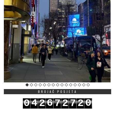
BROJAČ POSJETA
4
6
0
0
2
7
2
7
2
5
7
1
1
3
8
3
8
3