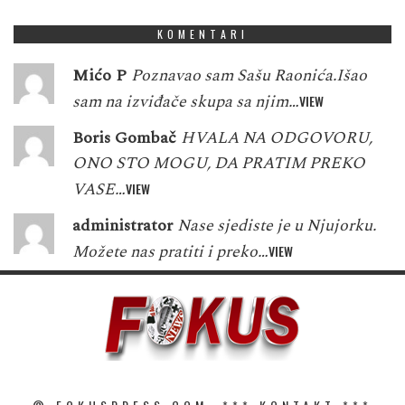
KOMENTARI
Mićo P
Poznavao sam Sašu Raonića.Išao
sam na izviđače skupa sa njim…
VIEW
Boris Gombač
HVALA NA ODGOVORU,
ONO STO MOGU, DA PRATIM PREKO
VASE…
VIEW
administrator
Nase sjediste je u Njujorku.
Možete nas pratiti i preko…
VIEW