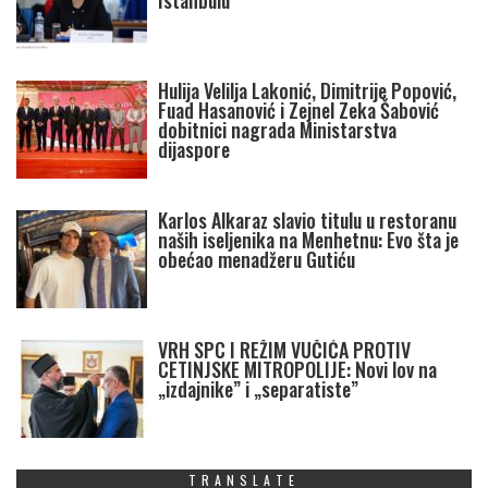
Istanbulu
Hulija Velilja Lakonić, Dimitrije Popović,
Fuad Hasanović i Zejnel Zeka Šabović
dobitnici nagrada Ministarstva
dijaspore
Karlos Alkaraz slavio titulu u restoranu
naših iseljenika na Menhetnu: Evo šta je
obećao menadžeru Gutiću
VRH SPC I REŽIM VUČIĆA PROTIV
CETINJSKE MITROPOLIJE: Novi lov na
„izdajnike” i „separatiste”
TRANSLATE