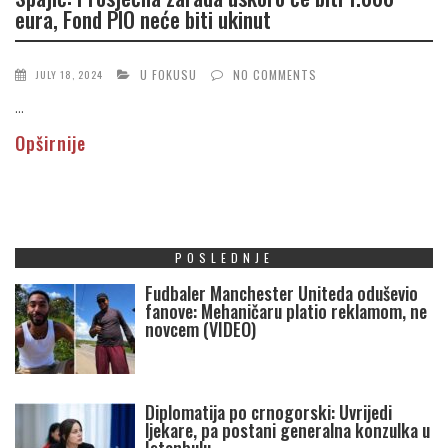
eura, Fond PIO neće biti ukinut
U FOKUSU
NO COMMENTS
JULY 18, 2024
...
Opširnije
POSLEDNJE
Fudbaler Manchester Uniteda oduševio
fanove: Mehaničaru platio reklamom, ne
novcem (VIDEO)
Diplomatija po crnogorski: Uvrijedi
ljekare, pa postani generalna konzulka u