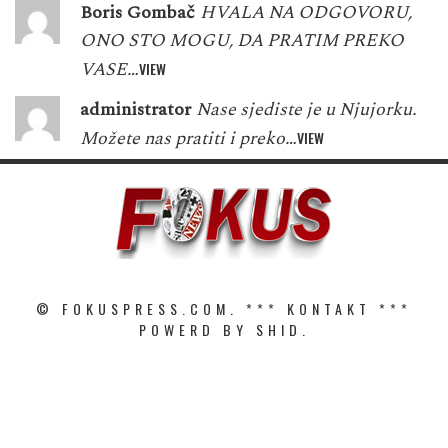
Boris Gombač
HVALA NA ODGOVORU,
ONO STO MOGU, DA PRATIM PREKO
VASE…
VIEW
administrator
Nase sjediste je u Njujorku.
Možete nas pratiti i preko…
VIEW
© FOKUSPRESS.COM. ***
KONTAKT
***
POWERD BY SHID.