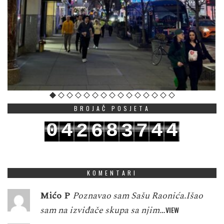
BROJAČ POSJETA
0
4
8
4
4
2
6
3
7
1
5
9
5
5
3
7
4
8
KOMENTARI
Mićo P
Poznavao sam Sašu Raonića.Išao
sam na izviđače skupa sa njim…
VIEW