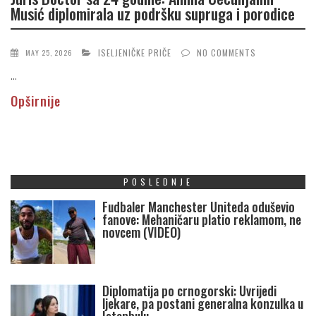
Musić diplomirala uz podršku supruga i porodice
ISELJENIČKE PRIČE
NO COMMENTS
MAY 25, 2026
...
Opširnije
POSLEDNJE
Fudbaler Manchester Uniteda oduševio
fanove: Mehaničaru platio reklamom, ne
novcem (VIDEO)
Diplomatija po crnogorski: Uvrijedi
ljekare, pa postani generalna konzulka u