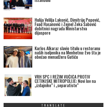
Istanbulu
Hulija Velilja Lakonić, Dimitrije Popović,
Fuad Hasanović i Zejnel Zeka Šabović
dobitnici nagrada Ministarstva
dijaspore
Karlos Alkaraz slavio titulu u restoranu
naših iseljenika na Menhetnu: Evo šta je
obećao menadžeru Gutiću
VRH SPC I REŽIM VUČIĆA PROTIV
CETINJSKE MITROPOLIJE: Novi lov na
„izdajnike” i „separatiste”
TRANSLATE