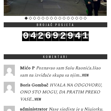
BROJAČ POSJETA
4
6
9
1
0
2
2
9
4
5
7
0
2
1
3
3
0
5
KOMENTARI
Mićo P
Poznavao sam Sašu Raonića.Išao
sam na izviđače skupa sa njim…
VIEW
Boris Gombač
HVALA NA ODGOVORU,
ONO STO MOGU, DA PRATIM PREKO
VASE…
VIEW
administrator
Nase sjediste je u Njujorku.