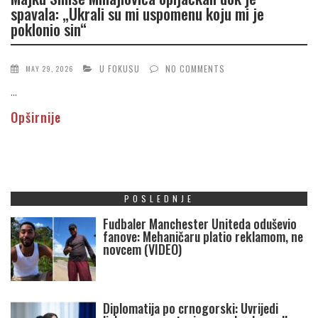
spavala: „Ukrali su mi uspomenu koju mi je
poklonio sin“
U FOKUSU
NO COMMENTS
MAY 29, 2026
...
Opširnije
POSLEDNJE
Fudbaler Manchester Uniteda oduševio
fanove: Mehaničaru platio reklamom, ne
novcem (VIDEO)
Diplomatija po crnogorski: Uvrijedi