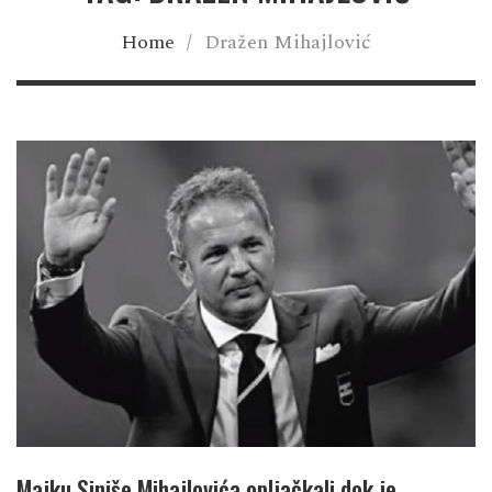
Home
/
Dražen Mihajlović
Majku Siniše Mihajlovića opljačkali dok je