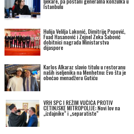
ljekare, pa postani generalna konzulka u
Istanbulu
Hulija Velilja Lakonić, Dimitrije Popović,
Fuad Hasanović i Zejnel Zeka Šabović
dobitnici nagrada Ministarstva
dijaspore
Karlos Alkaraz slavio titulu u restoranu
naših iseljenika na Menhetnu: Evo šta je
obećao menadžeru Gutiću
VRH SPC I REŽIM VUČIĆA PROTIV
CETINJSKE MITROPOLIJE: Novi lov na
„izdajnike” i „separatiste”