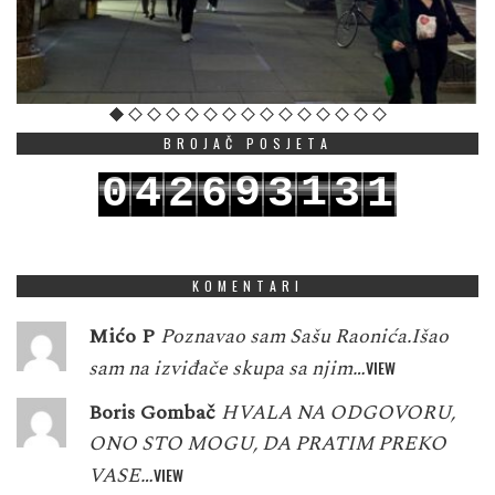
BROJAČ POSJETA
9
1
0
4
2
6
3
3
1
0
2
1
5
3
7
4
4
2
KOMENTARI
Mićo P
Poznavao sam Sašu Raonića.Išao
sam na izviđače skupa sa njim…
VIEW
Boris Gombač
HVALA NA ODGOVORU,
ONO STO MOGU, DA PRATIM PREKO
VASE…
VIEW