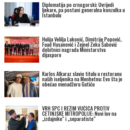
Diplomatija po crnogorski: Uvrijedi
ljekare, pa postani generalna konzulka u
Istanbulu
Hulija Velilja Lakonić, Dimitrije Popović,
Fuad Hasanović i Zejnel Zeka Šabović
dobitnici nagrada Ministarstva
dijaspore
Karlos Alkaraz slavio titulu u restoranu
naših iseljenika na Menhetnu: Evo šta je
obećao menadžeru Gutiću
VRH SPC I REŽIM VUČIĆA PROTIV
CETINJSKE MITROPOLIJE: Novi lov na
„izdajnike” i „separatiste”