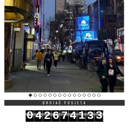
BROJAČ POSJETA
0
1
3
4
2
6
7
4
3
1
2
4
5
3
7
8
5
4