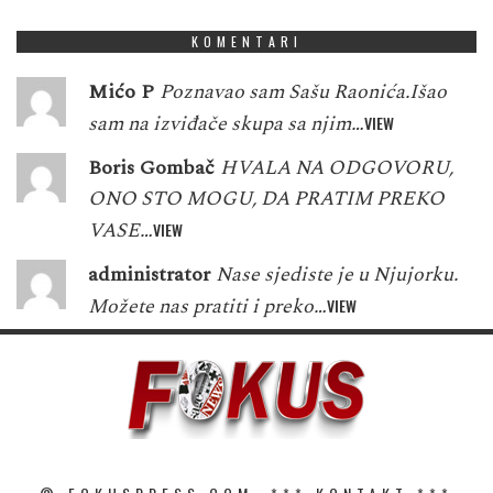
KOMENTARI
Mićo P
Poznavao sam Sašu Raonića.Išao
sam na izviđače skupa sa njim…
VIEW
Boris Gombač
HVALA NA ODGOVORU,
ONO STO MOGU, DA PRATIM PREKO
VASE…
VIEW
administrator
Nase sjediste je u Njujorku.
Možete nas pratiti i preko…
VIEW