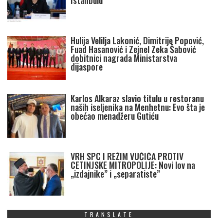
Istanbulu
Hulija Velilja Lakonić, Dimitrije Popović,
Fuad Hasanović i Zejnel Zeka Šabović
dobitnici nagrada Ministarstva
dijaspore
Karlos Alkaraz slavio titulu u restoranu
naših iseljenika na Menhetnu: Evo šta je
obećao menadžeru Gutiću
VRH SPC I REŽIM VUČIĆA PROTIV
CETINJSKE MITROPOLIJE: Novi lov na
„izdajnike” i „separatiste”
TRANSLATE