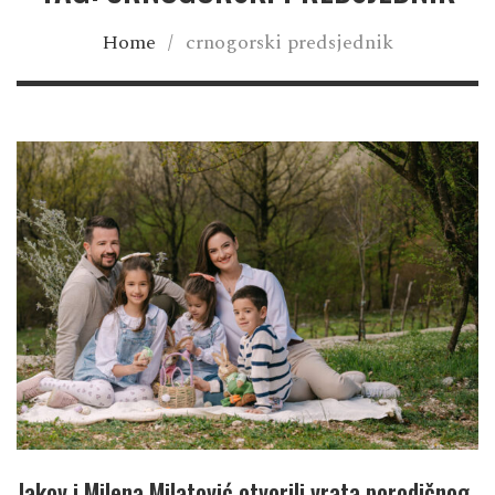
Home
/
crnogorski predsjednik
Jakov i Milena Milatović otvorili vrata porodičnog