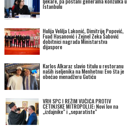
ljekare, pa postani generalna konzulka u
Istanbulu
Hulija Velilja Lakonić, Dimitrije Popović,
Fuad Hasanović i Zejnel Zeka Šabović
dobitnici nagrada Ministarstva
dijaspore
Karlos Alkaraz slavio titulu u restoranu
naših iseljenika na Menhetnu: Evo šta je
obećao menadžeru Gutiću
VRH SPC I REŽIM VUČIĆA PROTIV
CETINJSKE MITROPOLIJE: Novi lov na
„izdajnike” i „separatiste”