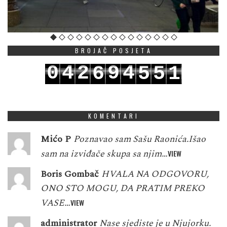
BROJAČ POSJETA
0
4
2
9
4
6
5
5
1
1
5
3
0
5
7
6
6
2
KOMENTARI
Mićo P
Poznavao sam Sašu Raonića.Išao
sam na izviđače skupa sa njim…
VIEW
Boris Gombač
HVALA NA ODGOVORU,
ONO STO MOGU, DA PRATIM PREKO
VASE…
VIEW
administrator
Nase sjediste je u Njujorku.