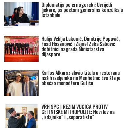
Diplomatija po crnogorski: Uvrijedi
ljekare, pa postani generalna konzulka u
Istanbulu
Hulija Velilja Lakonić, Dimitrije Popović,
Fuad Hasanović i Zejnel Zeka Šabović
dobitnici nagrada Ministarstva
dijaspore
Karlos Alkaraz slavio titulu u restoranu
naših iseljenika na Menhetnu: Evo šta je
obećao menadžeru Gutiću
VRH SPC I REŽIM VUČIĆA PROTIV
CETINJSKE MITROPOLIJE: Novi lov na
„izdajnike” i „separatiste”