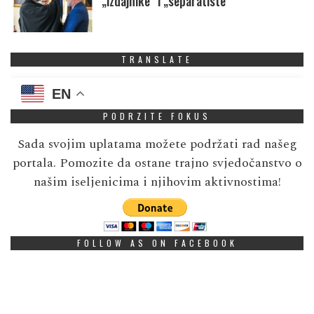
„izdajnike” i „separatiste”
TRANSLATE
EN
PODRZITE FOKUS
Sada svojim uplatama možete podržati rad našeg
portala. Pomozite da ostane trajno svjedočanstvo o
našim iseljenicima i njihovim aktivnostima!
FOLLOW AS ON FACEBOOK