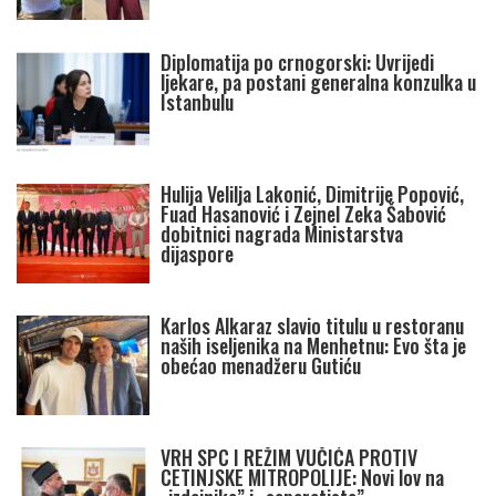
Diplomatija po crnogorski: Uvrijedi
ljekare, pa postani generalna konzulka u
Istanbulu
Hulija Velilja Lakonić, Dimitrije Popović,
Fuad Hasanović i Zejnel Zeka Šabović
dobitnici nagrada Ministarstva
dijaspore
Karlos Alkaraz slavio titulu u restoranu
naših iseljenika na Menhetnu: Evo šta je
obećao menadžeru Gutiću
VRH SPC I REŽIM VUČIĆA PROTIV
CETINJSKE MITROPOLIJE: Novi lov na