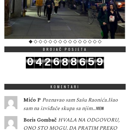
BROJAČ POSJETA
0
6
8
5
9
4
2
8
6
1
7
9
6
0
5
3
9
7
KOMENTARI
Mićo P
Poznavao sam Sašu Raonića.Išao
sam na izviđače skupa sa njim…
VIEW
Boris Gombač
HVALA NA ODGOVORU,
ONO STO MOGU, DA PRATIM PREKO