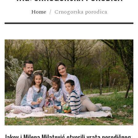
Home
/
Crnogorska porodica
Jakov i Milena Milatović otvorili vrata porodičnog