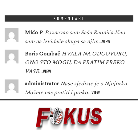
5
3
7
8
7
5
6
8
1
KOMENTARI
Mićo P
Poznavao sam Sašu Raonića.Išao
sam na izviđače skupa sa njim…
VIEW
Boris Gombač
HVALA NA ODGOVORU,
ONO STO MOGU, DA PRATIM PREKO
VASE…
VIEW
administrator
Nase sjediste je u Njujorku.
Možete nas pratiti i preko…
VIEW