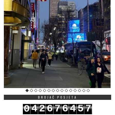
BROJAČ POSJETA
4
2
6
7
6
4
5
7
0