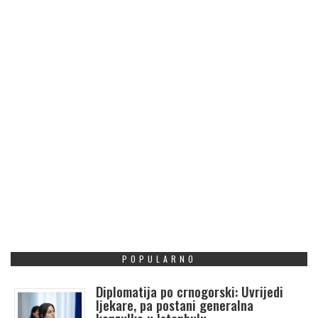
POPULARNO
Diplomatija po crnogorski: Uvrijedi
ljekare, pa postani generalna