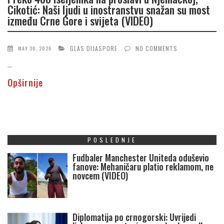
Cikotić: Naši ljudi u inostranstvu snažan su most
između Crne Gore i svijeta (VIDEO)
GLAS DIJASPORE
NO COMMENTS
MAY 30, 2026
...
Opširnije
POSLEDNJE
Fudbaler Manchester Uniteda oduševio
fanove: Mehaničaru platio reklamom, ne
novcem (VIDEO)
Diplomatija po crnogorski: Uvrijedi