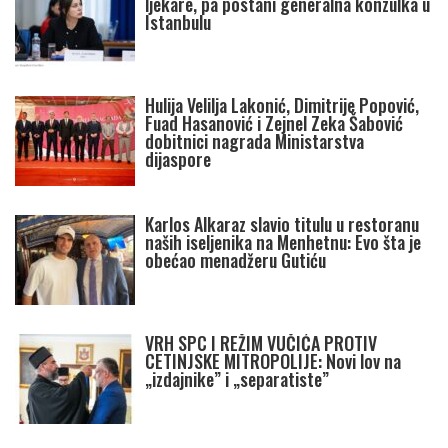
ljekare, pa postani generalna konzulka u
Istanbulu
Hulija Velilja Lakonić, Dimitrije Popović,
Fuad Hasanović i Zejnel Zeka Šabović
dobitnici nagrada Ministarstva
dijaspore
Karlos Alkaraz slavio titulu u restoranu
naših iseljenika na Menhetnu: Evo šta je
obećao menadžeru Gutiću
VRH SPC I REŽIM VUČIĆA PROTIV
CETINJSKE MITROPOLIJE: Novi lov na
„izdajnike” i „separatiste”