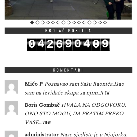
BROJAČ POSJETA
4
9
0
4
9
0
2
6
0
5
0
1
5
0
1
3
7
1
KOMENTARI
Mićo P
Poznavao sam Sašu Raonića.Išao
sam na izviđače skupa sa njim…
VIEW
Boris Gombač
HVALA NA ODGOVORU,
ONO STO MOGU, DA PRATIM PREKO
VASE…
VIEW
administrator
Nase sjediste je u Njujorku.