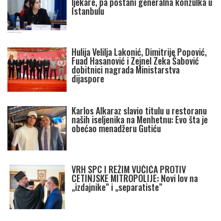
ljekare, pa postani generalna konzulka u
Istanbulu
Hulija Velilja Lakonić, Dimitrije Popović,
Fuad Hasanović i Zejnel Zeka Šabović
dobitnici nagrada Ministarstva
dijaspore
Karlos Alkaraz slavio titulu u restoranu
naših iseljenika na Menhetnu: Evo šta je
obećao menadžeru Gutiću
VRH SPC I REŽIM VUČIĆA PROTIV
CETINJSKE MITROPOLIJE: Novi lov na
„izdajnike” i „separatiste”