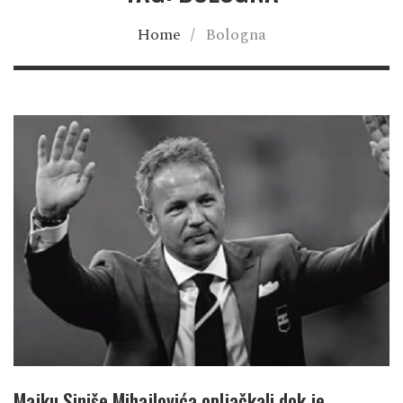
Home
/
Bologna
Majku Siniše Mihajlovića opljačkali dok je