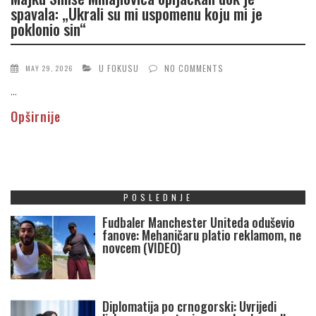
spavala: „Ukrali su mi uspomenu koju mi je
poklonio sin“
U FOKUSU
NO COMMENTS
MAY 29, 2026
...
Opširnije
POSLEDNJE
Fudbaler Manchester Uniteda oduševio
fanove: Mehaničaru platio reklamom, ne
novcem (VIDEO)
Diplomatija po crnogorski: Uvrijedi