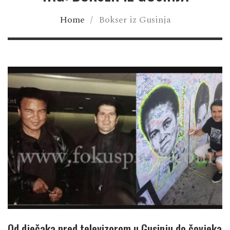
Home
/
Bokser iz Gusinja
Od dječaka pred televizorom u Gusinju do čovjeka