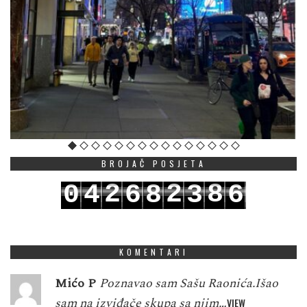
BROJAČ POSJETA
2
2
8
0
4
6
8
3
6
3
3
9
1
5
7
9
4
7
KOMENTARI
Mićo P
Poznavao sam Sašu Raonića.Išao
sam na izviđače skupa sa njim…
VIEW