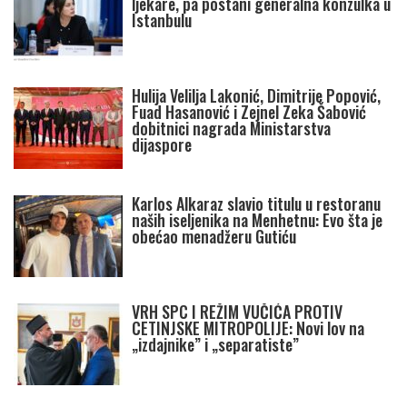
ljekare, pa postani generalna konzulka u
Istanbulu
Hulija Velilja Lakonić, Dimitrije Popović,
Fuad Hasanović i Zejnel Zeka Šabović
dobitnici nagrada Ministarstva
dijaspore
Karlos Alkaraz slavio titulu u restoranu
naših iseljenika na Menhetnu: Evo šta je
obećao menadžeru Gutiću
VRH SPC I REŽIM VUČIĆA PROTIV
CETINJSKE MITROPOLIJE: Novi lov na
„izdajnike” i „separatiste”