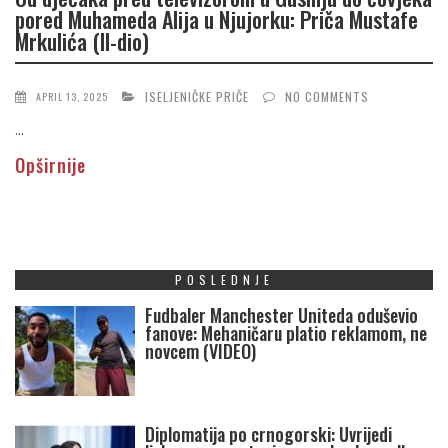
pored Muhameda Alija u Njujorku: Priča Mustafe
Mrkulića (II-dio)
ISELJENIČKE PRIČE
NO COMMENTS
APRIL 13, 2025
...
Opširnije
POSLEDNJE
Fudbaler Manchester Uniteda oduševio
fanove: Mehaničaru platio reklamom, ne
novcem (VIDEO)
Diplomatija po crnogorski: Uvrijedi