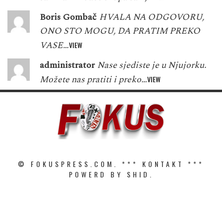
Boris Gombač
HVALA NA ODGOVORU,
ONO STO MOGU, DA PRATIM PREKO
VASE…
VIEW
administrator
Nase sjediste je u Njujorku.
Možete nas pratiti i preko…
VIEW
© FOKUSPRESS.COM. ***
KONTAKT
***
POWERD BY SHID.