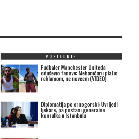
POSLEDNJE
Fudbaler Manchester Uniteda
oduševio fanove: Mehaničaru platio
reklamom, ne novcem (VIDEO)
Diplomatija po crnogorski: Uvrijedi
ljekare, pa postani generalna
konzulka u Istanbulu