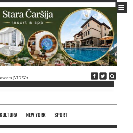
 novcem (VIDEO)
Diplomatija po crnogorski
KULTURA
NEW YORK
SPORT