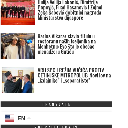
Hulija Velilja Lakonić, Dimitrije
Popović, Fuad Hasanović i Zejnel
Zeka Šabović dobitnici nagrada
Ministarstva dijaspore
Karlos Alkaraz slavio titulu u
restoranu naših iseljenika na
Menhetnu: Evo šta je obećao
menadžeru Gutiću
VRH SPC I REŽIM VUČIĆA PROTIV
CETINJSKE MITROPOLIJE: Novi lov na
„izdajnike” i „separatiste”
TRANSLATE
EN
PODRZITE FOKUS