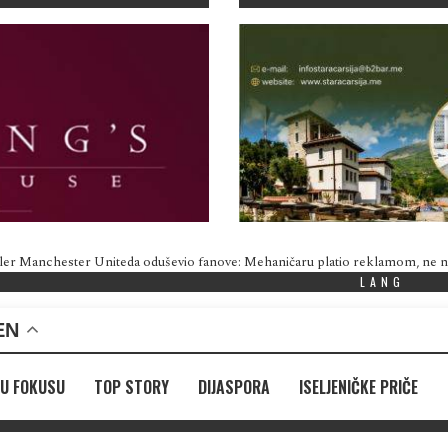
ler Manchester Uniteda oduševio fanove: Mehaničaru platio reklamom, ne
LANG
EN
U FOKUSU
TOP STORY
DIJASPORA
ISELJENIČKE PRIČE