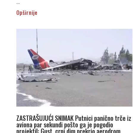
...
Opširnije
ZASTRAŠUJUĆI SNIMAK Putnici panično trče iz
aviona par sekundi pošto ga je pogodio
projektil: Gust, crni dim prekrio aerodrom