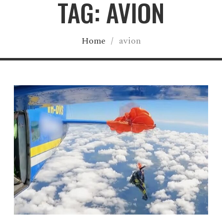
TAG: AVION
Home
/
avion