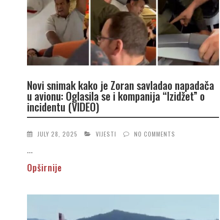
Novi snimak kako je Zoran savladao napadača
u avionu: Oglasila se i kompanija “Izidžet” o
incidentu (VIDEO)
JULY 28, 2025
VIJESTI
NO COMMENTS
...
Opširnije