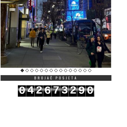
BROJAČ POSJETA
4
2
7
3
2
0
6
9
0
5
3
8
4
3
1
7
0
1